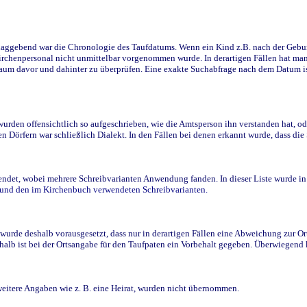
ggebend war die Chronologie des Taufdatums. Wenn ein Kind z.B. nach der Geburt 
rchenpersonal nicht unmittelbar vorgenommen wurde. In derartigen Fällen hat man d
raum davor und dahinter zu überprüfen. Eine exakte Suchabfrage nach dem Datum i
den offensichtlich so aufgeschrieben, wie die Amtsperson ihn verstanden hat, ode
n Dörfern war schließlich Dialekt. In den Fällen bei denen erkannt wurde, dass di
t, wobei mehrere Schreibvarianten Anwendung fanden. In dieser Liste wurde in de
n und den im Kirchenbuch verwendeten Schreibvarianten.
wurde deshalb vorausgesetzt, dass nur in derartigen Fällen eine Abweichung zur O
eshalb ist bei der Ortsangabe für den Taufpaten ein Vorbehalt gegeben. Überwiegen
weitere Angaben wie z. B. eine Heirat, wurden nicht übernommen.