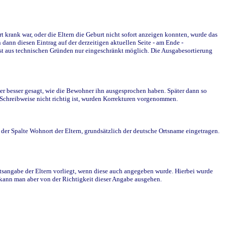
krank war, oder die Eltern die Geburt nicht sofort anzeigen konnten, wurde das
ann diesen Eintrag auf der derzeitigen aktuellen Seite - am Ende -
st aus technischen Gründen nur eingeschränkt möglich. Die Ausgabesortierung
r besser gesagt, wie die Bewohner ihn ausgesprochen haben. Später dann so
e Schreibweise nicht richtig ist, wurden Korrekturen vorgenommen.
r Spalte Wohnort der Eltern, grundsätzlich der deutsche Ortsname eingetragen.
rtsangabe der Eltern vorliegt, wenn diese auch angegeben wurde. Hierbei wurde
d kann man aber von der Richtigkeit dieser Angabe ausgehen.