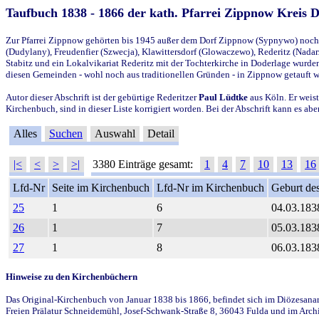
Taufbuch 1838 - 1866 der kath. Pfarrei Zippnow Kreis 
Zur Pfarrei Zippnow gehörten bis 1945 außer dem Dorf Zippnow (Sypnywo) noch d
(Dudylany), Freudenfier (Szwecja), Klawittersdorf (Glowaczewo), Rederitz (Nadarz
Stabitz und ein Lokalvikariat Rederitz mit der Tochterkirche in Doderlage wurd
diesen Gemeinden - wohl noch aus traditionellen Gründen - in Zippnow getauft 
Autor dieser Abschrift ist der gebürtige Rederitzer
Paul Lüdtke
aus Köln. Er weist
Kirchenbuch, sind in dieser Liste korrigiert worden. Bei der Abschrift kann es 
Alles
Suchen
Auswahl
Detail
|<
<
>
>|
3380 Einträge gesamt:
1
4
7
10
13
16
Lfd-Nr
Seite im Kirchenbuch
Lfd-Nr im Kirchenbuch
Geburt des
25
1
6
04.03.183
26
1
7
05.03.183
27
1
8
06.03.183
Hinweise zu den Kirchenbüchern
Das Original-Kirchenbuch von Januar 1838 bis 1866, befindet sich im Diözesanarch
Freien Prälatur Schneidemühl, Josef-Schwank-Straße 8, 36043 Fulda und im Archi