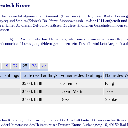
Deutsch Krone
ie beiden Filialgemeinden Briesenitz (Brzez`nica) und Jagdhaus (Budy). Früher g
yce) und Stabitz (Zdbice). Die Pfarrei Zippnow wurde im Jahr 1911 aufgeteilt und e
en errichtet. Ab diesem Zeitpunkt, müssen für diese ländlichen Gemeinden, in den
worden.
 auf folgende Sachverhalte hin: Die vorliegende Transkription ist von einer Kopie 
aber dennoch zu Übertragungsfehlern gekommen sein. Deshalb wird kein Anspruch auf 
19
22
25
28
>>
 Täuflings
Taufe des Täuflings
Vorname des Täuflings
Name des Va
8
05.03.1838
Catharina
Klug
8
07.03.1838
David Martin
Jaster
8
07.03.1838
Rosa
Stanke
iv Koszalin, früher Köslin, in Polen. Die Anschrift lautet: Diözesanarchiv Koszal
v der Heimatstube des Heimatkreises Deutsch Krone, Ludwigsweg 10, 49152 Bad Ess