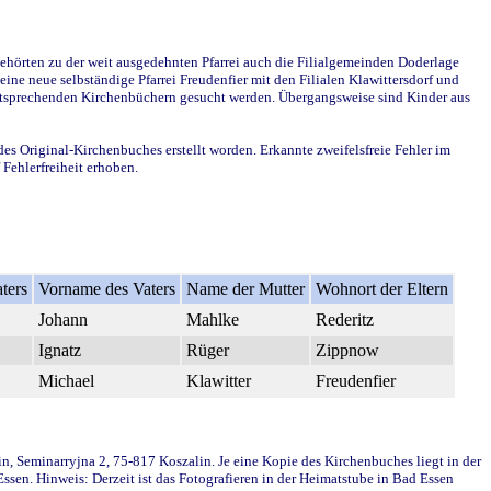
ehörten zu der weit ausgedehnten Pfarrei auch die Filialgemeinden Doderlage
ine neue selbständige Pfarrei Freudenfier mit den Filialen Klawittersdorf und
 entsprechenden Kirchenbüchern gesucht werden. Übergangsweise sind Kinder aus
des Original-Kirchenbuches erstellt worden. Erkannte zweifelsfreie Fehler im
Fehlerfreiheit erhoben.
ters
Vorname des Vaters
Name der Mutter
Wohnort der Eltern
Johann
Mahlke
Rederitz
Ignatz
Rüger
Zippnow
Michael
Klawitter
Freudenfier
in, Seminarryjna 2, 75-817 Koszalin. Je eine Kopie des Kirchenbuches liegt in der
en. Hinweis: Derzeit ist das Fotografieren in der Heimatstube in Bad Essen