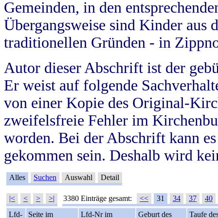
Gemeinden, in den entsprechende
Übergangsweise sind Kinder aus 
traditionellen Gründen - in Zippn
Autor dieser Abschrift ist der geb
Er weist auf folgende Sachverhalte
von einer Kopie des Original-Kirc
zweifelsfreie Fehler im Kirchenbuc
worden. Bei der Abschrift kann e
gekommen sein. Deshalb wird kein
Alles
Suchen
Auswahl
Detail
|<
<
>
>|
3380 Einträge gesamt:
<<
31
34
37
40
Lfd-
Seite im
Lfd-Nr im
Geburt des
Taufe de