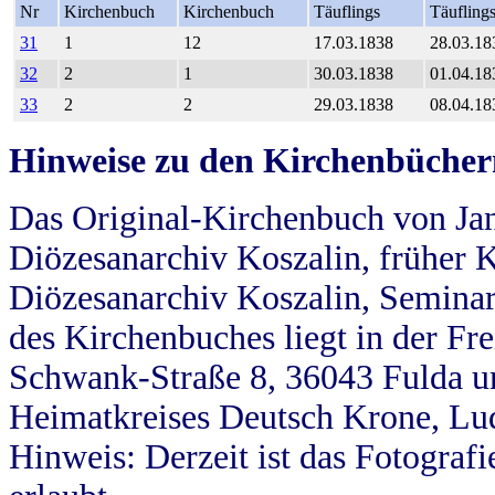
Nr
Kirchenbuch
Kirchenbuch
Täuflings
Täufling
31
1
12
17.03.1838
28.03.18
32
2
1
30.03.1838
01.04.18
33
2
2
29.03.1838
08.04.18
Hinweise zu den Kirchenbücher
Das Original-Kirchenbuch von Jan
Diözesanarchiv Koszalin, früher Kö
Diözesanarchiv Koszalin, Seminar
des Kirchenbuches liegt in der Fr
Schwank-Straße 8, 36043 Fulda u
Heimatkreises Deutsch Krone, Lu
Hinweis: Derzeit ist das Fotograf