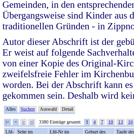
Gemeinden, in den entsprechende
Übergangsweise sind Kinder aus 
traditionellen Gründen - in Zippn
Autor dieser Abschrift ist der geb
Er weist auf folgende Sachverhalte
von einer Kopie des Original-Kirc
zweifelsfreie Fehler im Kirchenbuc
worden. Bei der Abschrift kann e
gekommen sein. Deshalb wird kein
Alles
Suchen
Auswahl
Detail
|<
<
>
>|
3380 Einträge gesamt:
1
4
7
10
13
16
Lfd-
Seite im
Lfd-Nr im
Geburt des
Taufe de