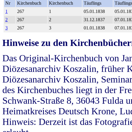
Nr
Kirchenbuch
Kirchenbuch
Täuflings
Täufling
1
267
1
05.01.1838
05.01.18
2
267
2
31.12.1837
07.01.18
3
267
3
01.01.1838
07.01.18
Hinweise zu den Kirchenbücher
Das Original-Kirchenbuch von Jan
Diözesanarchiv Koszalin, früher Kö
Diözesanarchiv Koszalin, Seminar
des Kirchenbuches liegt in der Fr
Schwank-Straße 8, 36043 Fulda u
Heimatkreises Deutsch Krone, Lu
Hinweis: Derzeit ist das Fotograf