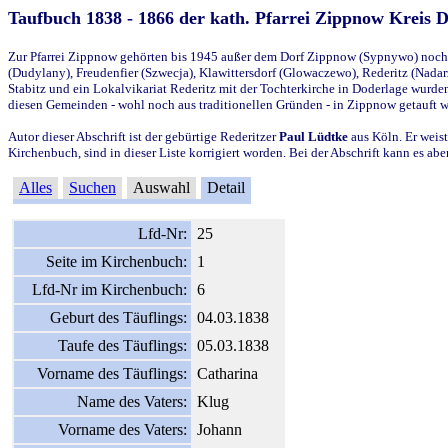
Taufbuch 1838 - 1866 der kath. Pfarrei Zippnow Kreis 
Zur Pfarrei Zippnow gehörten bis 1945 außer dem Dorf Zippnow (Sypnywo) noch d
(Dudylany), Freudenfier (Szwecja), Klawittersdorf (Glowaczewo), Rederitz (Nadarz
Stabitz und ein Lokalvikariat Rederitz mit der Tochterkirche in Doderlage wurd
diesen Gemeinden - wohl noch aus traditionellen Gründen - in Zippnow getauft 
Autor dieser Abschrift ist der gebürtige Rederitzer
Paul Lüdtke
aus Köln. Er weist
Kirchenbuch, sind in dieser Liste korrigiert worden. Bei der Abschrift kann es 
Alles
Suchen
Auswahl
Detail
Lfd-Nr:
25
Seite im Kirchenbuch:
1
Lfd-Nr im Kirchenbuch:
6
Geburt des Täuflings:
04.03.1838
Taufe des Täuflings:
05.03.1838
Vorname des Täuflings:
Catharina
Name des Vaters:
Klug
Vorname des Vaters:
Johann