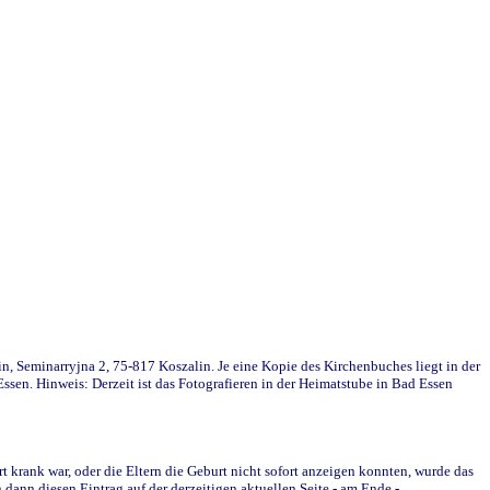
in, Seminarryjna 2, 75-817 Koszalin. Je eine Kopie des Kirchenbuches liegt in der
en. Hinweis: Derzeit ist das Fotografieren in der Heimatstube in Bad Essen
krank war, oder die Eltern die Geburt nicht sofort anzeigen konnten, wurde das
ann diesen Eintrag auf der derzeitigen aktuellen Seite - am Ende -