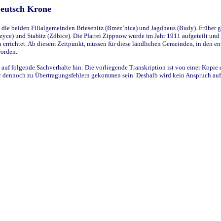
Deutsch Krone
ie beiden Filialgemeinden Briesenitz (Brzez`nica) und Jagdhaus (Budy). Früher g
yce) und Stabitz (Zdbice). Die Pfarrei Zippnow wurde im Jahr 1911 aufgeteilt und e
en errichtet. Ab diesem Zeitpunkt, müssen für diese ländlichen Gemeinden, in den
worden.
 auf folgende Sachverhalte hin: Die vorliegende Transkription ist von einer Kopie 
aber dennoch zu Übertragungsfehlern gekommen sein. Deshalb wird kein Anspruch auf 