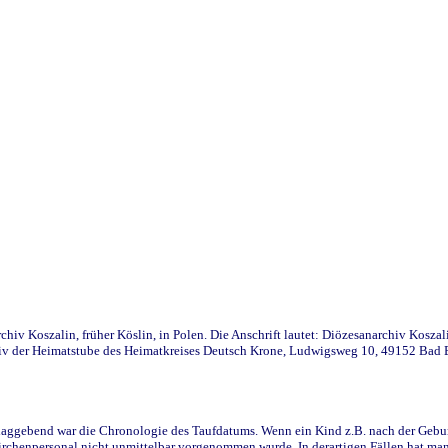
iv Koszalin, früher Köslin, in Polen. Die Anschrift lautet: Diözesanarchiv Koszal
v der Heimatstube des Heimatkreises Deutsch Krone, Ludwigsweg 10, 49152 Bad Ess
ggebend war die Chronologie des Taufdatums. Wenn ein Kind z.B. nach der Geburt 
rchenpersonal nicht unmittelbar vorgenommen wurde. In derartigen Fällen hat man d