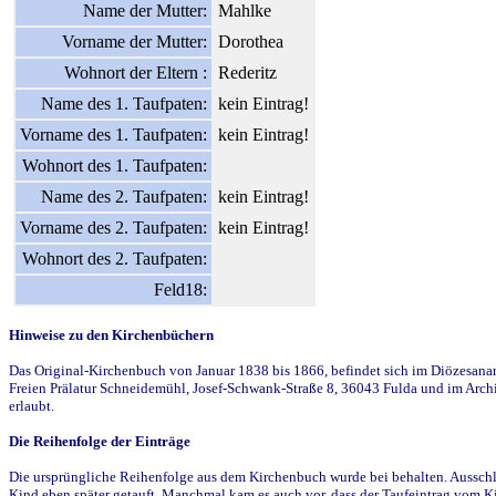
Name der Mutter:
Mahlke
Vorname der Mutter:
Dorothea
Wohnort der Eltern :
Rederitz
Name des 1. Taufpaten:
kein Eintrag!
Vorname des 1. Taufpaten:
kein Eintrag!
Wohnort des 1. Taufpaten:
Name des 2. Taufpaten:
kein Eintrag!
Vorname des 2. Taufpaten:
kein Eintrag!
Wohnort des 2. Taufpaten:
Feld18:
Hinweise zu den Kirchenbüchern
Das Original-Kirchenbuch von Januar 1838 bis 1866, befindet sich im Diözesanarch
Freien Prälatur Schneidemühl, Josef-Schwank-Straße 8, 36043 Fulda und im Archi
erlaubt.
Die Reihenfolge der Einträge
Die ursprüngliche Reihenfolge aus dem Kirchenbuch wurde bei behalten. Ausschla
Kind eben später getauft. Manchmal kam es auch vor, dass der Taufeintrag vom Ki