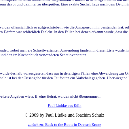
raum davor und dahinter zu überprüfen. Eine exakte Suchabfrage nach dem Datum i
den offensichtlich so aufgeschrieben, wie die Amtsperson ihn verstanden hat, ode
n Dörfern war schließlich Dialekt. In den Fällen bei denen erkannt wurde, dass di
t, wobei mehrere Schreibvarianten Anwendung fanden. In dieser Liste wurde in de
n und den im Kirchenbuch verwendeten Schreibvarianten.
wurde deshalb vorausgesetzt, dass nur in derartigen Fällen eine Abweichung zur O
eshalb ist bei der Ortsangabe für den Taufpaten ein Vorbehalt gegeben. Überwiegen
weitere Angaben wie z. B. eine Heirat, wurden nicht übernommen.
Paul Lüdtke aus Köln
© 2009 by Paul Lüdke und Joachim Schulz
zurück zu: Back to the Roots in Deutsch Krone