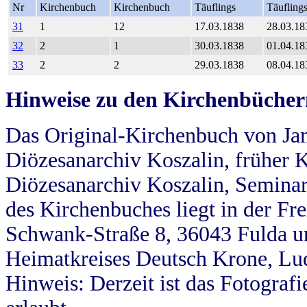
Nr
Kirchenbuch
Kirchenbuch
Täuflings
Täufling
31
1
12
17.03.1838
28.03.18
32
2
1
30.03.1838
01.04.18
33
2
2
29.03.1838
08.04.18
Hinweise zu den Kirchenbücher
Das Original-Kirchenbuch von Jan
Diözesanarchiv Koszalin, früher Kö
Diözesanarchiv Koszalin, Seminar
des Kirchenbuches liegt in der Fr
Schwank-Straße 8, 36043 Fulda u
Heimatkreises Deutsch Krone, Lu
Hinweis: Derzeit ist das Fotograf