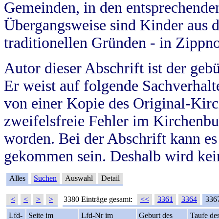
Gemeinden, in den entsprechende
Übergangsweise sind Kinder aus 
traditionellen Gründen - in Zippn
Autor dieser Abschrift ist der geb
Er weist auf folgende Sachverhalte
von einer Kopie des Original-Kirc
zweifelsfreie Fehler im Kirchenbuc
worden. Bei der Abschrift kann e
gekommen sein. Deshalb wird kein
Alles
Suchen
Auswahl
Detail
|<
<
>
>|
3380 Einträge gesamt:
<<
3361
3364
336
Lfd-
Seite im
Lfd-Nr im
Geburt des
Taufe de