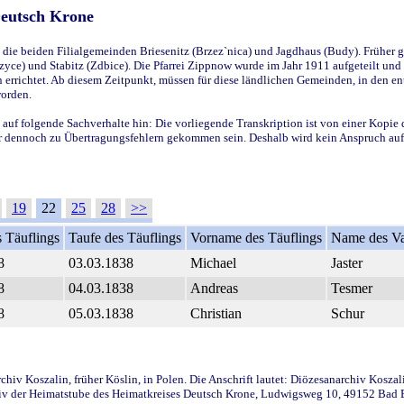
Deutsch Krone
ie beiden Filialgemeinden Briesenitz (Brzez`nica) und Jagdhaus (Budy). Früher g
yce) und Stabitz (Zdbice). Die Pfarrei Zippnow wurde im Jahr 1911 aufgeteilt und e
en errichtet. Ab diesem Zeitpunkt, müssen für diese ländlichen Gemeinden, in den
worden.
 auf folgende Sachverhalte hin: Die vorliegende Transkription ist von einer Kopie 
aber dennoch zu Übertragungsfehlern gekommen sein. Deshalb wird kein Anspruch auf 
19
22
25
28
>>
 Täuflings
Taufe des Täuflings
Vorname des Täuflings
Name des Va
8
03.03.1838
Michael
Jaster
8
04.03.1838
Andreas
Tesmer
8
05.03.1838
Christian
Schur
iv Koszalin, früher Köslin, in Polen. Die Anschrift lautet: Diözesanarchiv Koszal
v der Heimatstube des Heimatkreises Deutsch Krone, Ludwigsweg 10, 49152 Bad Ess