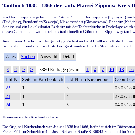
Taufbuch 1838 - 1866 der kath. Pfarrei Zippnow Kreis 
Zur Pfarrei Zippnow gehörten bis 1945 außer dem Dorf Zippnow (Sypnywo) noch d
(Dudylany), Freudenfier (Szwecja), Klawittersdorf (Glowaczewo), Rederitz (Nadarz
Stabitz und ein Lokalvikariat Rederitz mit der Tochterkirche in Doderlage wurd
diesen Gemeinden - wohl noch aus traditionellen Gründen - in Zippnow getauft 
Autor dieser Abschrift ist der gebürtige Rederitzer
Paul Lüdtke
aus Köln. Er weist
Kirchenbuch, sind in dieser Liste korrigiert worden. Bei der Abschrift kann es 
Alles
Suchen
Auswahl
Detail
|<
<
>
>|
3380 Einträge gesamt:
1
4
7
10
13
16
Lfd-Nr
Seite im Kirchenbuch
Lfd-Nr im Kirchenbuch
Geburt des
22
1
3
03.03.183
23
1
4
27.02.183
24
1
5
04.03.183
Hinweise zu den Kirchenbüchern
Das Original-Kirchenbuch von Januar 1838 bis 1866, befindet sich im Diözesanarch
Freien Prälatur Schneidemühl, Josef-Schwank-Straße 8, 36043 Fulda und im Archi