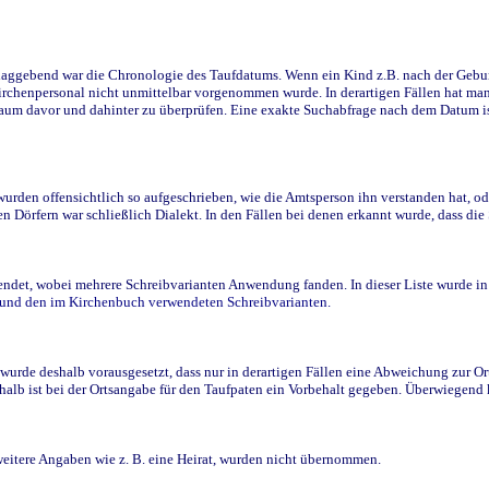
ggebend war die Chronologie des Taufdatums. Wenn ein Kind z.B. nach der Geburt 
rchenpersonal nicht unmittelbar vorgenommen wurde. In derartigen Fällen hat man d
raum davor und dahinter zu überprüfen. Eine exakte Suchabfrage nach dem Datum i
den offensichtlich so aufgeschrieben, wie die Amtsperson ihn verstanden hat, ode
n Dörfern war schließlich Dialekt. In den Fällen bei denen erkannt wurde, dass di
t, wobei mehrere Schreibvarianten Anwendung fanden. In dieser Liste wurde in de
n und den im Kirchenbuch verwendeten Schreibvarianten.
wurde deshalb vorausgesetzt, dass nur in derartigen Fällen eine Abweichung zur O
eshalb ist bei der Ortsangabe für den Taufpaten ein Vorbehalt gegeben. Überwiegen
weitere Angaben wie z. B. eine Heirat, wurden nicht übernommen.