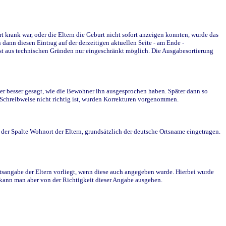
krank war, oder die Eltern die Geburt nicht sofort anzeigen konnten, wurde das
ann diesen Eintrag auf der derzeitigen aktuellen Seite - am Ende -
st aus technischen Gründen nur eingeschränkt möglich. Die Ausgabesortierung
r besser gesagt, wie die Bewohner ihn ausgesprochen haben. Später dann so
e Schreibweise nicht richtig ist, wurden Korrekturen vorgenommen.
r Spalte Wohnort der Eltern, grundsätzlich der deutsche Ortsname eingetragen.
rtsangabe der Eltern vorliegt, wenn diese auch angegeben wurde. Hierbei wurde
d kann man aber von der Richtigkeit dieser Angabe ausgehen.