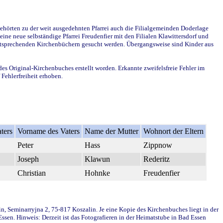
ehörten zu der weit ausgedehnten Pfarrei auch die Filialgemeinden Doderlage
ine neue selbständige Pfarrei Freudenfier mit den Filialen Klawittersdorf und
 entsprechenden Kirchenbüchern gesucht werden. Übergangsweise sind Kinder aus
des Original-Kirchenbuches erstellt worden. Erkannte zweifelsfreie Fehler im
Fehlerfreiheit erhoben.
ters
Vorname des Vaters
Name der Mutter
Wohnort der Eltern
Peter
Hass
Zippnow
Joseph
Klawun
Rederitz
Christian
Hohnke
Freudenfier
in, Seminarryjna 2, 75-817 Koszalin. Je eine Kopie des Kirchenbuches liegt in der
en. Hinweis: Derzeit ist das Fotografieren in der Heimatstube in Bad Essen