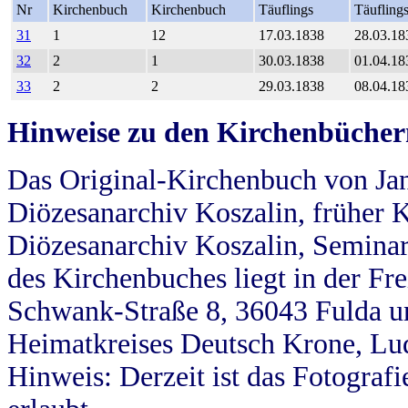
Nr
Kirchenbuch
Kirchenbuch
Täuflings
Täufling
31
1
12
17.03.1838
28.03.18
32
2
1
30.03.1838
01.04.18
33
2
2
29.03.1838
08.04.18
Hinweise zu den Kirchenbücher
Das Original-Kirchenbuch von Jan
Diözesanarchiv Koszalin, früher Kö
Diözesanarchiv Koszalin, Seminar
des Kirchenbuches liegt in der Fr
Schwank-Straße 8, 36043 Fulda u
Heimatkreises Deutsch Krone, Lu
Hinweis: Derzeit ist das Fotograf