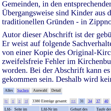
Gemeinden, in den entsprechende
Übergangsweise sind Kinder aus 
traditionellen Gründen - in Zippn
Autor dieser Abschrift ist der geb
Er weist auf folgende Sachverhalte
von einer Kopie des Original-Kirc
zweifelsfreie Fehler im Kirchenbuc
worden. Bei der Abschrift kann e
gekommen sein. Deshalb wird kein
Alles
Suchen
Auswahl
Detail
|<
<
>
>|
3380 Einträge gesamt:
<<
31
34
37
40
Lfd-
Seite im
Lfd-Nr im
Geburt des
Taufe de