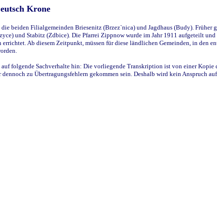
Deutsch Krone
ie beiden Filialgemeinden Briesenitz (Brzez`nica) und Jagdhaus (Budy). Früher g
yce) und Stabitz (Zdbice). Die Pfarrei Zippnow wurde im Jahr 1911 aufgeteilt und e
en errichtet. Ab diesem Zeitpunkt, müssen für diese ländlichen Gemeinden, in den
worden.
 auf folgende Sachverhalte hin: Die vorliegende Transkription ist von einer Kopie 
aber dennoch zu Übertragungsfehlern gekommen sein. Deshalb wird kein Anspruch auf 