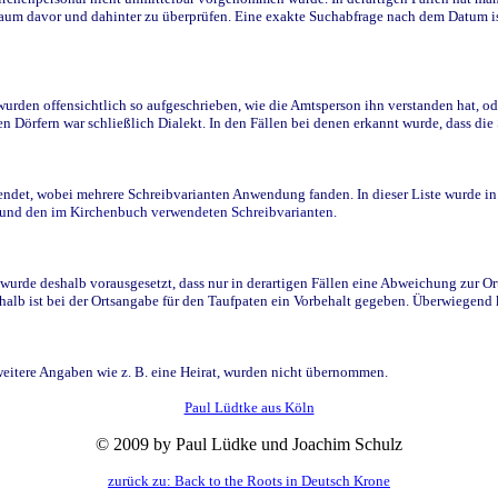
raum davor und dahinter zu überprüfen. Eine exakte Suchabfrage nach dem Datum i
den offensichtlich so aufgeschrieben, wie die Amtsperson ihn verstanden hat, ode
n Dörfern war schließlich Dialekt. In den Fällen bei denen erkannt wurde, dass di
t, wobei mehrere Schreibvarianten Anwendung fanden. In dieser Liste wurde in de
n und den im Kirchenbuch verwendeten Schreibvarianten.
wurde deshalb vorausgesetzt, dass nur in derartigen Fällen eine Abweichung zur O
eshalb ist bei der Ortsangabe für den Taufpaten ein Vorbehalt gegeben. Überwiegen
weitere Angaben wie z. B. eine Heirat, wurden nicht übernommen.
Paul Lüdtke aus Köln
© 2009 by Paul Lüdke und Joachim Schulz
zurück zu: Back to the Roots in Deutsch Krone