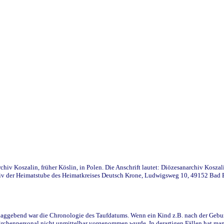
iv Koszalin, früher Köslin, in Polen. Die Anschrift lautet: Diözesanarchiv Koszal
v der Heimatstube des Heimatkreises Deutsch Krone, Ludwigsweg 10, 49152 Bad Ess
ggebend war die Chronologie des Taufdatums. Wenn ein Kind z.B. nach der Geburt 
rchenpersonal nicht unmittelbar vorgenommen wurde. In derartigen Fällen hat man d