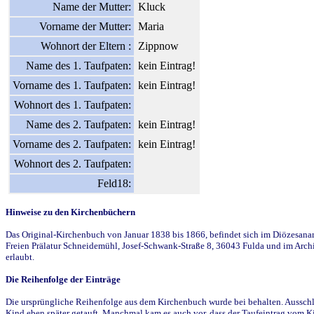
Name der Mutter:
Kluck
Vorname der Mutter:
Maria
Wohnort der Eltern :
Zippnow
Name des 1. Taufpaten:
kein Eintrag!
Vorname des 1. Taufpaten:
kein Eintrag!
Wohnort des 1. Taufpaten:
Name des 2. Taufpaten:
kein Eintrag!
Vorname des 2. Taufpaten:
kein Eintrag!
Wohnort des 2. Taufpaten:
Feld18:
Hinweise zu den Kirchenbüchern
Das Original-Kirchenbuch von Januar 1838 bis 1866, befindet sich im Diözesanarch
Freien Prälatur Schneidemühl, Josef-Schwank-Straße 8, 36043 Fulda und im Archi
erlaubt.
Die Reihenfolge der Einträge
Die ursprüngliche Reihenfolge aus dem Kirchenbuch wurde bei behalten. Ausschla
Kind eben später getauft. Manchmal kam es auch vor, dass der Taufeintrag vom Ki