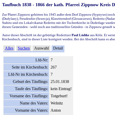
Taufbuch 1838 - 1866 der kath. Pfarrei Zippnow Kreis 
Zur Pfarrei Zippnow gehörten bis 1945 außer dem Dorf Zippnow (Sypnywo) noch d
(Dudylany), Freudenfier (Szwecja), Klawittersdorf (Glowaczewo), Rederitz (Nadarz
Stabitz und ein Lokalvikariat Rederitz mit der Tochterkirche in Doderlage wurd
diesen Gemeinden - wohl noch aus traditionellen Gründen - in Zippnow getauft 
Autor dieser Abschrift ist der gebürtige Rederitzer
Paul Lüdtke
aus Köln. Er weist
Kirchenbuch, sind in dieser Liste korrigiert worden. Bei der Abschrift kann es 
Alles
Suchen
Auswahl
Detail
Lfd-Nr:
7
Seite im Kirchenbuch:
267
Lfd-Nr im Kirchenbuch:
7
Geburt des Täuflings:
25.01.1838
Taufe des Täuflings:
kein Eintrag!
Vorname des Täuflings:
Totgeburt!
Name des Vaters:
Welnitz
Vorname des Vaters:
Anton