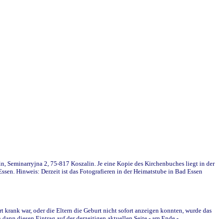
in, Seminarryjna 2, 75-817 Koszalin. Je eine Kopie des Kirchenbuches liegt in der
en. Hinweis: Derzeit ist das Fotografieren in der Heimatstube in Bad Essen
krank war, oder die Eltern die Geburt nicht sofort anzeigen konnten, wurde das
ann diesen Eintrag auf der derzeitigen aktuellen Seite - am Ende -