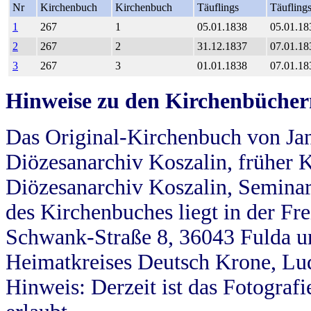
Nr
Kirchenbuch
Kirchenbuch
Täuflings
Täufling
1
267
1
05.01.1838
05.01.18
2
267
2
31.12.1837
07.01.18
3
267
3
01.01.1838
07.01.18
Hinweise zu den Kirchenbücher
Das Original-Kirchenbuch von Jan
Diözesanarchiv Koszalin, früher Kö
Diözesanarchiv Koszalin, Seminar
des Kirchenbuches liegt in der Fr
Schwank-Straße 8, 36043 Fulda u
Heimatkreises Deutsch Krone, Lu
Hinweis: Derzeit ist das Fotograf