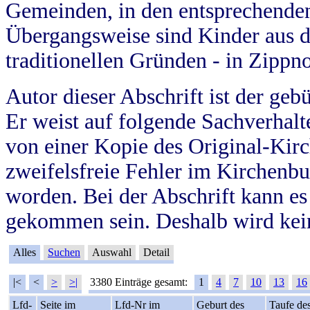
Gemeinden, in den entsprechende
Übergangsweise sind Kinder aus 
traditionellen Gründen - in Zippn
Autor dieser Abschrift ist der geb
Er weist auf folgende Sachverhalte
von einer Kopie des Original-Kirc
zweifelsfreie Fehler im Kirchenbuc
worden. Bei der Abschrift kann e
gekommen sein. Deshalb wird kein
Alles
Suchen
Auswahl
Detail
|<
<
>
>|
3380 Einträge gesamt:
1
4
7
10
13
16
Lfd-
Seite im
Lfd-Nr im
Geburt des
Taufe de