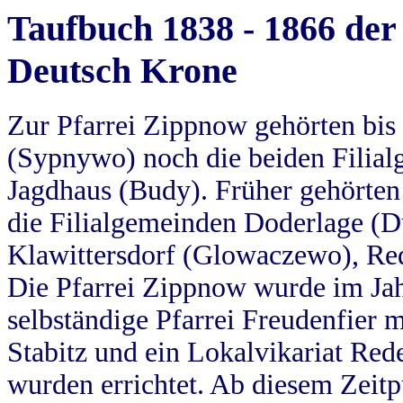
Taufbuch 1838 - 1866 der
Deutsch Krone
Zur Pfarrei Zippnow gehörten bi
(Sypnywo) noch die beiden Filial
Jagdhaus (Budy). Früher gehörten 
die Filialgemeinden Doderlage (D
Klawittersdorf (Glowaczewo), Red
Die Pfarrei Zippnow wurde im Jah
selbständige Pfarrei Freudenfier m
Stabitz und ein Lokalvikariat Red
wurden errichtet. Ab diesem Zeitp