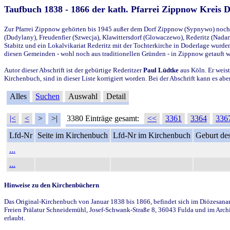
Taufbuch 1838 - 1866 der kath. Pfarrei Zippnow Kreis 
Zur Pfarrei Zippnow gehörten bis 1945 außer dem Dorf Zippnow (Sypnywo) noch d
(Dudylany), Freudenfier (Szwecja), Klawittersdorf (Glowaczewo), Rederitz (Nadarz
Stabitz und ein Lokalvikariat Rederitz mit der Tochterkirche in Doderlage wurd
diesen Gemeinden - wohl noch aus traditionellen Gründen - in Zippnow getauft 
Autor dieser Abschrift ist der gebürtige Rederitzer
Paul Lüdtke
aus Köln. Er weist
Kirchenbuch, sind in dieser Liste korrigiert worden. Bei der Abschrift kann es 
Alles
Suchen
Auswahl
Detail
|<
<
>
>|
3380 Einträge gesamt:
<<
3361
3364
336
Lfd-Nr
Seite im Kirchenbuch
Lfd-Nr im Kirchenbuch
Geburt des
...
...
Hinweise zu den Kirchenbüchern
Das Original-Kirchenbuch von Januar 1838 bis 1866, befindet sich im Diözesanarch
Freien Prälatur Schneidemühl, Josef-Schwank-Straße 8, 36043 Fulda und im Archi
erlaubt.