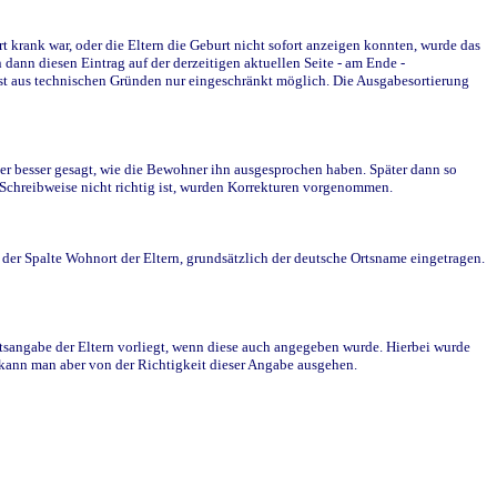
krank war, oder die Eltern die Geburt nicht sofort anzeigen konnten, wurde das
ann diesen Eintrag auf der derzeitigen aktuellen Seite - am Ende -
st aus technischen Gründen nur eingeschränkt möglich. Die Ausgabesortierung
r besser gesagt, wie die Bewohner ihn ausgesprochen haben. Später dann so
e Schreibweise nicht richtig ist, wurden Korrekturen vorgenommen.
r Spalte Wohnort der Eltern, grundsätzlich der deutsche Ortsname eingetragen.
rtsangabe der Eltern vorliegt, wenn diese auch angegeben wurde. Hierbei wurde
d kann man aber von der Richtigkeit dieser Angabe ausgehen.