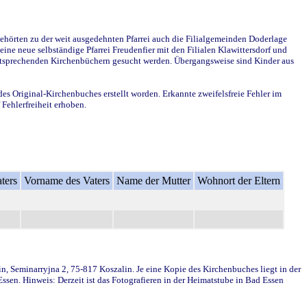
ehörten zu der weit ausgedehnten Pfarrei auch die Filialgemeinden Doderlage
ine neue selbständige Pfarrei Freudenfier mit den Filialen Klawittersdorf und
 entsprechenden Kirchenbüchern gesucht werden. Übergangsweise sind Kinder aus
des Original-Kirchenbuches erstellt worden. Erkannte zweifelsfreie Fehler im
Fehlerfreiheit erhoben.
ters
Vorname des Vaters
Name der Mutter
Wohnort der Eltern
in, Seminarryjna 2, 75-817 Koszalin. Je eine Kopie des Kirchenbuches liegt in der
en. Hinweis: Derzeit ist das Fotografieren in der Heimatstube in Bad Essen