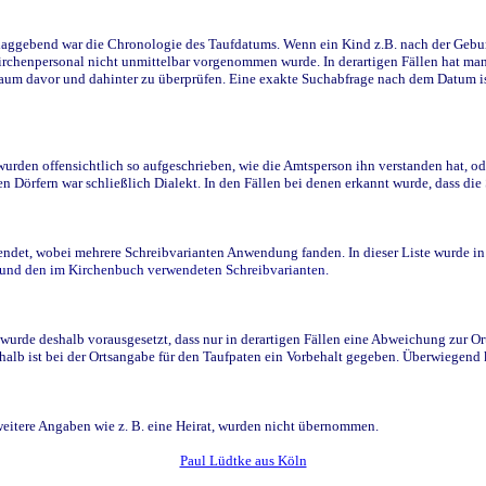
ggebend war die Chronologie des Taufdatums. Wenn ein Kind z.B. nach der Geburt 
rchenpersonal nicht unmittelbar vorgenommen wurde. In derartigen Fällen hat man d
raum davor und dahinter zu überprüfen. Eine exakte Suchabfrage nach dem Datum i
den offensichtlich so aufgeschrieben, wie die Amtsperson ihn verstanden hat, ode
n Dörfern war schließlich Dialekt. In den Fällen bei denen erkannt wurde, dass di
t, wobei mehrere Schreibvarianten Anwendung fanden. In dieser Liste wurde in de
n und den im Kirchenbuch verwendeten Schreibvarianten.
wurde deshalb vorausgesetzt, dass nur in derartigen Fällen eine Abweichung zur O
eshalb ist bei der Ortsangabe für den Taufpaten ein Vorbehalt gegeben. Überwiegen
weitere Angaben wie z. B. eine Heirat, wurden nicht übernommen.
Paul Lüdtke aus Köln