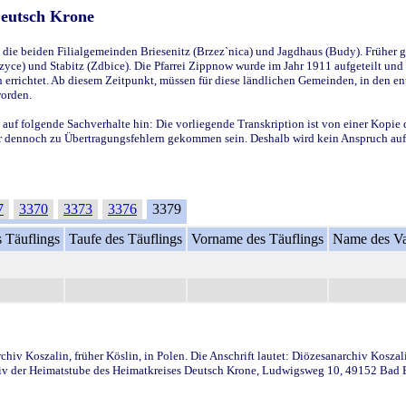
Deutsch Krone
ie beiden Filialgemeinden Briesenitz (Brzez`nica) und Jagdhaus (Budy). Früher g
yce) und Stabitz (Zdbice). Die Pfarrei Zippnow wurde im Jahr 1911 aufgeteilt und e
en errichtet. Ab diesem Zeitpunkt, müssen für diese ländlichen Gemeinden, in den
worden.
 auf folgende Sachverhalte hin: Die vorliegende Transkription ist von einer Kopie 
aber dennoch zu Übertragungsfehlern gekommen sein. Deshalb wird kein Anspruch auf 
7
3370
3373
3376
3379
 Täuflings
Taufe des Täuflings
Vorname des Täuflings
Name des Va
iv Koszalin, früher Köslin, in Polen. Die Anschrift lautet: Diözesanarchiv Koszal
v der Heimatstube des Heimatkreises Deutsch Krone, Ludwigsweg 10, 49152 Bad Ess