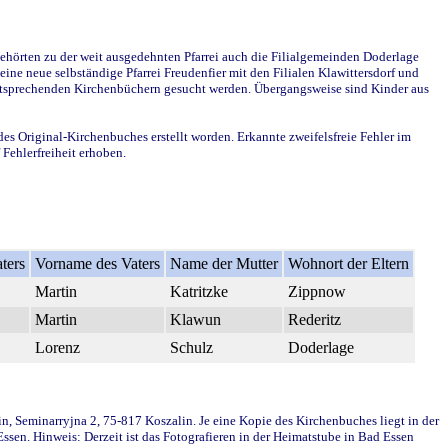
ehörten zu der weit ausgedehnten Pfarrei auch die Filialgemeinden Doderlage
ine neue selbständige Pfarrei Freudenfier mit den Filialen Klawittersdorf und
 entsprechenden Kirchenbüchern gesucht werden. Übergangsweise sind Kinder aus
des Original-Kirchenbuches erstellt worden. Erkannte zweifelsfreie Fehler im
Fehlerfreiheit erhoben.
ters
Vorname des Vaters
Name der Mutter
Wohnort der Eltern
Martin
Katritzke
Zippnow
Martin
Klawun
Rederitz
Lorenz
Schulz
Doderlage
in, Seminarryjna 2, 75-817 Koszalin. Je eine Kopie des Kirchenbuches liegt in der
en. Hinweis: Derzeit ist das Fotografieren in der Heimatstube in Bad Essen