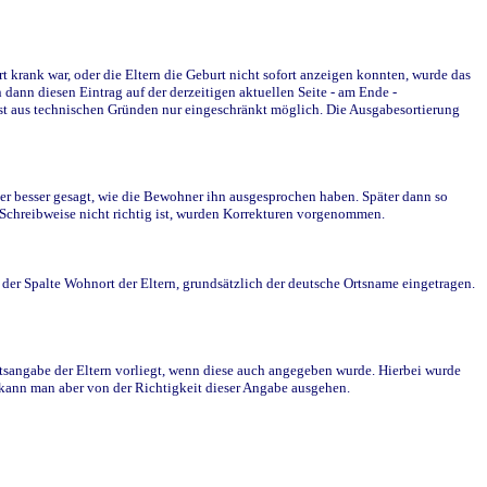
krank war, oder die Eltern die Geburt nicht sofort anzeigen konnten, wurde das
ann diesen Eintrag auf der derzeitigen aktuellen Seite - am Ende -
st aus technischen Gründen nur eingeschränkt möglich. Die Ausgabesortierung
r besser gesagt, wie die Bewohner ihn ausgesprochen haben. Später dann so
e Schreibweise nicht richtig ist, wurden Korrekturen vorgenommen.
r Spalte Wohnort der Eltern, grundsätzlich der deutsche Ortsname eingetragen.
rtsangabe der Eltern vorliegt, wenn diese auch angegeben wurde. Hierbei wurde
d kann man aber von der Richtigkeit dieser Angabe ausgehen.