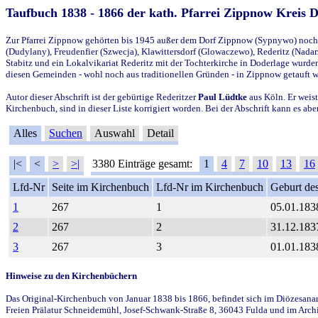
Taufbuch 1838 - 1866 der kath. Pfarrei Zippnow Kreis 
Zur Pfarrei Zippnow gehörten bis 1945 außer dem Dorf Zippnow (Sypnywo) noch d
(Dudylany), Freudenfier (Szwecja), Klawittersdorf (Glowaczewo), Rederitz (Nadarz
Stabitz und ein Lokalvikariat Rederitz mit der Tochterkirche in Doderlage wurd
diesen Gemeinden - wohl noch aus traditionellen Gründen - in Zippnow getauft 
Autor dieser Abschrift ist der gebürtige Rederitzer
Paul Lüdtke
aus Köln. Er weist
Kirchenbuch, sind in dieser Liste korrigiert worden. Bei der Abschrift kann es 
Alles
Suchen
Auswahl
Detail
|<
<
>
>|
3380 Einträge gesamt:
1
4
7
10
13
16
Lfd-Nr
Seite im Kirchenbuch
Lfd-Nr im Kirchenbuch
Geburt des
1
267
1
05.01.183
2
267
2
31.12.183
3
267
3
01.01.183
Hinweise zu den Kirchenbüchern
Das Original-Kirchenbuch von Januar 1838 bis 1866, befindet sich im Diözesanarch
Freien Prälatur Schneidemühl, Josef-Schwank-Straße 8, 36043 Fulda und im Archi