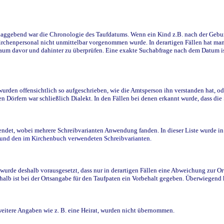
ggebend war die Chronologie des Taufdatums. Wenn ein Kind z.B. nach der Geburt 
rchenpersonal nicht unmittelbar vorgenommen wurde. In derartigen Fällen hat man d
raum davor und dahinter zu überprüfen. Eine exakte Suchabfrage nach dem Datum i
den offensichtlich so aufgeschrieben, wie die Amtsperson ihn verstanden hat, ode
n Dörfern war schließlich Dialekt. In den Fällen bei denen erkannt wurde, dass di
t, wobei mehrere Schreibvarianten Anwendung fanden. In dieser Liste wurde in de
n und den im Kirchenbuch verwendeten Schreibvarianten.
wurde deshalb vorausgesetzt, dass nur in derartigen Fällen eine Abweichung zur O
eshalb ist bei der Ortsangabe für den Taufpaten ein Vorbehalt gegeben. Überwiegen
weitere Angaben wie z. B. eine Heirat, wurden nicht übernommen.