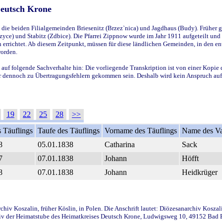
Deutsch Krone
ie beiden Filialgemeinden Briesenitz (Brzez`nica) und Jagdhaus (Budy). Früher g
yce) und Stabitz (Zdbice). Die Pfarrei Zippnow wurde im Jahr 1911 aufgeteilt und e
en errichtet. Ab diesem Zeitpunkt, müssen für diese ländlichen Gemeinden, in den
worden.
 auf folgende Sachverhalte hin: Die vorliegende Transkription ist von einer Kopie 
aber dennoch zu Übertragungsfehlern gekommen sein. Deshalb wird kein Anspruch auf 
19
22
25
28
>>
 Täuflings
Taufe des Täuflings
Vorname des Täuflings
Name des Va
8
05.01.1838
Catharina
Sack
7
07.01.1838
Johann
Höfft
8
07.01.1838
Johann
Heidkrüger
iv Koszalin, früher Köslin, in Polen. Die Anschrift lautet: Diözesanarchiv Koszal
v der Heimatstube des Heimatkreises Deutsch Krone, Ludwigsweg 10, 49152 Bad Ess