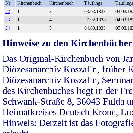
Nr
Kirchenbuch
Kirchenbuch
Täuflings
Täufling
22
1
3
03.03.1838
03.03.18
23
1
4
27.02.1838
04.03.18
24
1
5
04.03.1838
05.03.18
Hinweise zu den Kirchenbücher
Das Original-Kirchenbuch von Jan
Diözesanarchiv Koszalin, früher Kö
Diözesanarchiv Koszalin, Seminar
des Kirchenbuches liegt in der Fr
Schwank-Straße 8, 36043 Fulda u
Heimatkreises Deutsch Krone, Lu
Hinweis: Derzeit ist das Fotograf