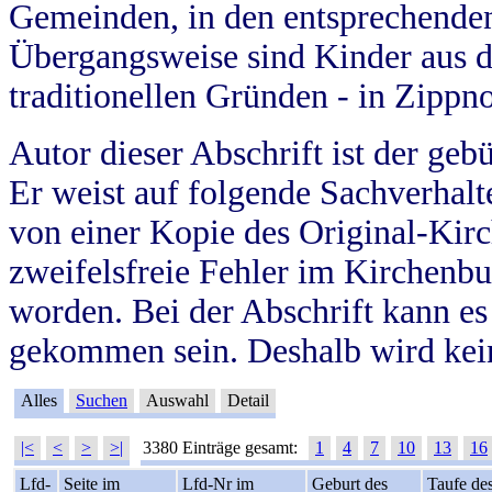
Gemeinden, in den entsprechende
Übergangsweise sind Kinder aus 
traditionellen Gründen - in Zippn
Autor dieser Abschrift ist der geb
Er weist auf folgende Sachverhalte
von einer Kopie des Original-Kirc
zweifelsfreie Fehler im Kirchenbuc
worden. Bei der Abschrift kann e
gekommen sein. Deshalb wird kein
Alles
Suchen
Auswahl
Detail
|<
<
>
>|
3380 Einträge gesamt:
1
4
7
10
13
16
Lfd-
Seite im
Lfd-Nr im
Geburt des
Taufe de