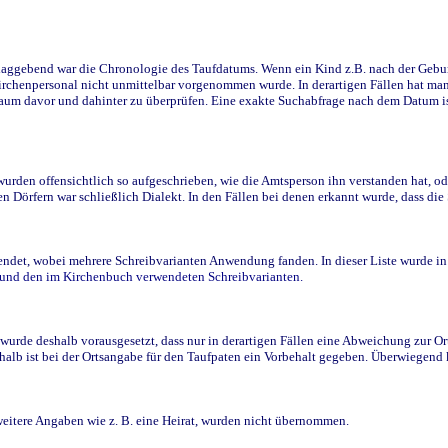
ggebend war die Chronologie des Taufdatums. Wenn ein Kind z.B. nach der Geburt 
rchenpersonal nicht unmittelbar vorgenommen wurde. In derartigen Fällen hat man d
raum davor und dahinter zu überprüfen. Eine exakte Suchabfrage nach dem Datum i
den offensichtlich so aufgeschrieben, wie die Amtsperson ihn verstanden hat, ode
n Dörfern war schließlich Dialekt. In den Fällen bei denen erkannt wurde, dass di
t, wobei mehrere Schreibvarianten Anwendung fanden. In dieser Liste wurde in de
n und den im Kirchenbuch verwendeten Schreibvarianten.
wurde deshalb vorausgesetzt, dass nur in derartigen Fällen eine Abweichung zur O
eshalb ist bei der Ortsangabe für den Taufpaten ein Vorbehalt gegeben. Überwiegen
weitere Angaben wie z. B. eine Heirat, wurden nicht übernommen.