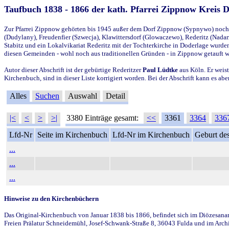
Taufbuch 1838 - 1866 der kath. Pfarrei Zippnow Kreis 
Zur Pfarrei Zippnow gehörten bis 1945 außer dem Dorf Zippnow (Sypnywo) noch d
(Dudylany), Freudenfier (Szwecja), Klawittersdorf (Glowaczewo), Rederitz (Nadarz
Stabitz und ein Lokalvikariat Rederitz mit der Tochterkirche in Doderlage wurd
diesen Gemeinden - wohl noch aus traditionellen Gründen - in Zippnow getauft 
Autor dieser Abschrift ist der gebürtige Rederitzer
Paul Lüdtke
aus Köln. Er weist
Kirchenbuch, sind in dieser Liste korrigiert worden. Bei der Abschrift kann es 
Alles
Suchen
Auswahl
Detail
|<
<
>
>|
3380 Einträge gesamt:
<<
3361
3364
336
Lfd-Nr
Seite im Kirchenbuch
Lfd-Nr im Kirchenbuch
Geburt des
...
...
...
Hinweise zu den Kirchenbüchern
Das Original-Kirchenbuch von Januar 1838 bis 1866, befindet sich im Diözesanarch
Freien Prälatur Schneidemühl, Josef-Schwank-Straße 8, 36043 Fulda und im Archi