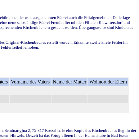
ehörten zu der weit ausgedehnten Pfarrei auch die Filialgemeinden Doderlage
ine neue selbständige Pfarrei Freudenfier mit den Filialen Klawittersdorf und
 entsprechenden Kirchenbüchern gesucht werden. Übergangsweise sind Kinder aus
des Original-Kirchenbuches erstellt worden. Erkannte zweifelsfreie Fehler im
Fehlerfreiheit erhoben.
ters
Vorname des Vaters
Name der Mutter
Wohnort der Eltern
in, Seminarryjna 2, 75-817 Koszalin. Je eine Kopie des Kirchenbuches liegt in der
en. Hinweis: Derzeit ist das Fotografieren in der Heimatstube in Bad Essen