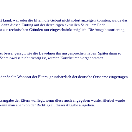
krank war, oder die Eltern die Geburt nicht sofort anzeigen konnten, wurde das
ann diesen Eintrag auf der derzeitigen aktuellen Seite - am Ende -
st aus technischen Gründen nur eingeschränkt möglich. Die Ausgabesortierung
r besser gesagt, wie die Bewohner ihn ausgesprochen haben. Später dann so
e Schreibweise nicht richtig ist, wurden Korrekturen vorgenommen.
r Spalte Wohnort der Eltern, grundsätzlich der deutsche Ortsname eingetragen.
rtsangabe der Eltern vorliegt, wenn diese auch angegeben wurde. Hierbei wurde
d kann man aber von der Richtigkeit dieser Angabe ausgehen.