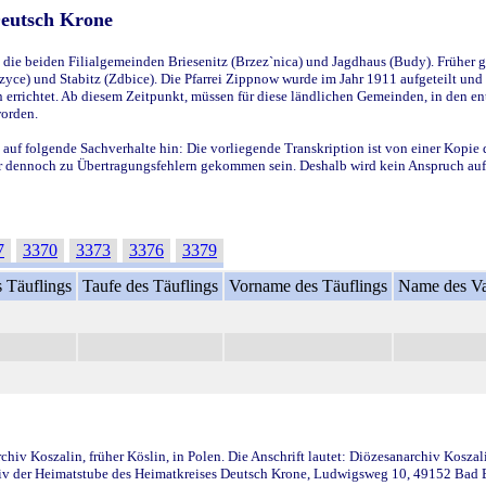
Deutsch Krone
ie beiden Filialgemeinden Briesenitz (Brzez`nica) und Jagdhaus (Budy). Früher g
yce) und Stabitz (Zdbice). Die Pfarrei Zippnow wurde im Jahr 1911 aufgeteilt und e
en errichtet. Ab diesem Zeitpunkt, müssen für diese ländlichen Gemeinden, in den
worden.
 auf folgende Sachverhalte hin: Die vorliegende Transkription ist von einer Kopie 
aber dennoch zu Übertragungsfehlern gekommen sein. Deshalb wird kein Anspruch auf 
7
3370
3373
3376
3379
 Täuflings
Taufe des Täuflings
Vorname des Täuflings
Name des Va
iv Koszalin, früher Köslin, in Polen. Die Anschrift lautet: Diözesanarchiv Koszal
v der Heimatstube des Heimatkreises Deutsch Krone, Ludwigsweg 10, 49152 Bad Ess