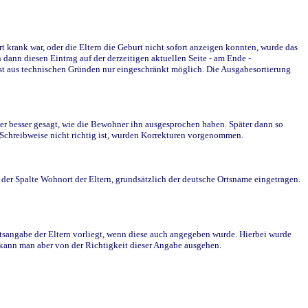
krank war, oder die Eltern die Geburt nicht sofort anzeigen konnten, wurde das
ann diesen Eintrag auf der derzeitigen aktuellen Seite - am Ende -
st aus technischen Gründen nur eingeschränkt möglich. Die Ausgabesortierung
r besser gesagt, wie die Bewohner ihn ausgesprochen haben. Später dann so
e Schreibweise nicht richtig ist, wurden Korrekturen vorgenommen.
r Spalte Wohnort der Eltern, grundsätzlich der deutsche Ortsname eingetragen.
rtsangabe der Eltern vorliegt, wenn diese auch angegeben wurde. Hierbei wurde
d kann man aber von der Richtigkeit dieser Angabe ausgehen.