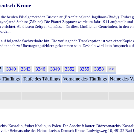
Deutsch Krone
ie beiden Filialgemeinden Briesenitz (Brzez`nica) und Jagdhaus (Budy). Früher g
yce) und Stabitz (Zdbice). Die Pfarrei Zippnow wurde im Jahr 1911 aufgeteilt und e
en errichtet. Ab diesem Zeitpunkt, müssen für diese ländlichen Gemeinden, in den
worden.
 auf folgende Sachverhalte hin: Die vorliegende Transkription ist von einer Kopie 
aber dennoch zu Übertragungsfehlern gekommen sein. Deshalb wird kein Anspruch auf 
7
3340
3343
3346
3349
3352
3355
3358
>>
 Täuflings
Taufe des Täuflings
Vorname des Täuflings
Name des Va
iv Koszalin, früher Köslin, in Polen. Die Anschrift lautet: Diözesanarchiv Koszal
v der Heimatstube des Heimatkreises Deutsch Krone, Ludwigsweg 10, 49152 Bad Ess