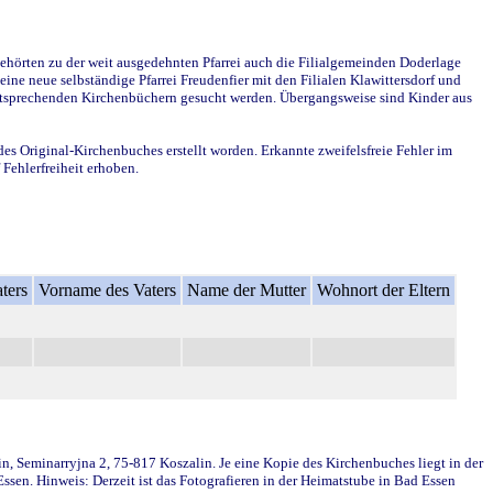
ehörten zu der weit ausgedehnten Pfarrei auch die Filialgemeinden Doderlage
ine neue selbständige Pfarrei Freudenfier mit den Filialen Klawittersdorf und
 entsprechenden Kirchenbüchern gesucht werden. Übergangsweise sind Kinder aus
des Original-Kirchenbuches erstellt worden. Erkannte zweifelsfreie Fehler im
Fehlerfreiheit erhoben.
ters
Vorname des Vaters
Name der Mutter
Wohnort der Eltern
in, Seminarryjna 2, 75-817 Koszalin. Je eine Kopie des Kirchenbuches liegt in der
en. Hinweis: Derzeit ist das Fotografieren in der Heimatstube in Bad Essen