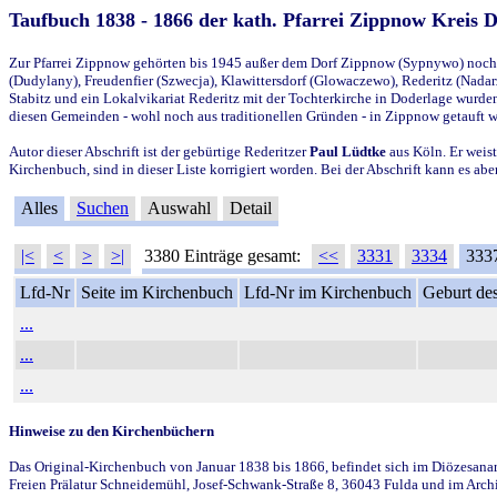
Taufbuch 1838 - 1866 der kath. Pfarrei Zippnow Kreis 
Zur Pfarrei Zippnow gehörten bis 1945 außer dem Dorf Zippnow (Sypnywo) noch d
(Dudylany), Freudenfier (Szwecja), Klawittersdorf (Glowaczewo), Rederitz (Nadarz
Stabitz und ein Lokalvikariat Rederitz mit der Tochterkirche in Doderlage wurd
diesen Gemeinden - wohl noch aus traditionellen Gründen - in Zippnow getauft 
Autor dieser Abschrift ist der gebürtige Rederitzer
Paul Lüdtke
aus Köln. Er weist
Kirchenbuch, sind in dieser Liste korrigiert worden. Bei der Abschrift kann es 
Alles
Suchen
Auswahl
Detail
|<
<
>
>|
3380 Einträge gesamt:
<<
3331
3334
333
Lfd-Nr
Seite im Kirchenbuch
Lfd-Nr im Kirchenbuch
Geburt des
...
...
...
Hinweise zu den Kirchenbüchern
Das Original-Kirchenbuch von Januar 1838 bis 1866, befindet sich im Diözesanarch
Freien Prälatur Schneidemühl, Josef-Schwank-Straße 8, 36043 Fulda und im Archi