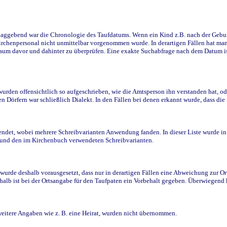
ggebend war die Chronologie des Taufdatums. Wenn ein Kind z.B. nach der Geburt 
rchenpersonal nicht unmittelbar vorgenommen wurde. In derartigen Fällen hat man d
raum davor und dahinter zu überprüfen. Eine exakte Suchabfrage nach dem Datum i
den offensichtlich so aufgeschrieben, wie die Amtsperson ihn verstanden hat, ode
n Dörfern war schließlich Dialekt. In den Fällen bei denen erkannt wurde, dass di
t, wobei mehrere Schreibvarianten Anwendung fanden. In dieser Liste wurde in de
n und den im Kirchenbuch verwendeten Schreibvarianten.
wurde deshalb vorausgesetzt, dass nur in derartigen Fällen eine Abweichung zur O
eshalb ist bei der Ortsangabe für den Taufpaten ein Vorbehalt gegeben. Überwiegen
weitere Angaben wie z. B. eine Heirat, wurden nicht übernommen.