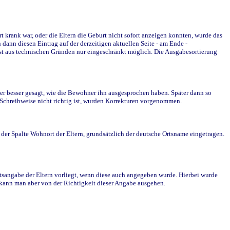
krank war, oder die Eltern die Geburt nicht sofort anzeigen konnten, wurde das
ann diesen Eintrag auf der derzeitigen aktuellen Seite - am Ende -
st aus technischen Gründen nur eingeschränkt möglich. Die Ausgabesortierung
r besser gesagt, wie die Bewohner ihn ausgesprochen haben. Später dann so
e Schreibweise nicht richtig ist, wurden Korrekturen vorgenommen.
r Spalte Wohnort der Eltern, grundsätzlich der deutsche Ortsname eingetragen.
rtsangabe der Eltern vorliegt, wenn diese auch angegeben wurde. Hierbei wurde
d kann man aber von der Richtigkeit dieser Angabe ausgehen.