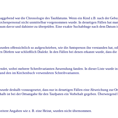
ggebend war die Chronologie des Taufdatums. Wenn ein Kind z.B. nach der Geburt 
rchenpersonal nicht unmittelbar vorgenommen wurde. In derartigen Fällen hat man d
raum davor und dahinter zu überprüfen. Eine exakte Suchabfrage nach dem Datum i
den offensichtlich so aufgeschrieben, wie die Amtsperson ihn verstanden hat, ode
n Dörfern war schließlich Dialekt. In den Fällen bei denen erkannt wurde, dass di
t, wobei mehrere Schreibvarianten Anwendung fanden. In dieser Liste wurde in de
n und den im Kirchenbuch verwendeten Schreibvarianten.
wurde deshalb vorausgesetzt, dass nur in derartigen Fällen eine Abweichung zur O
eshalb ist bei der Ortsangabe für den Taufpaten ein Vorbehalt gegeben. Überwiegen
weitere Angaben wie z. B. eine Heirat, wurden nicht übernommen.