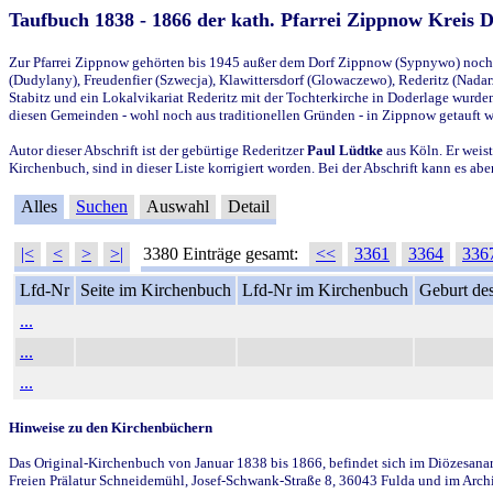
Taufbuch 1838 - 1866 der kath. Pfarrei Zippnow Kreis 
Zur Pfarrei Zippnow gehörten bis 1945 außer dem Dorf Zippnow (Sypnywo) noch d
(Dudylany), Freudenfier (Szwecja), Klawittersdorf (Glowaczewo), Rederitz (Nadarz
Stabitz und ein Lokalvikariat Rederitz mit der Tochterkirche in Doderlage wurd
diesen Gemeinden - wohl noch aus traditionellen Gründen - in Zippnow getauft 
Autor dieser Abschrift ist der gebürtige Rederitzer
Paul Lüdtke
aus Köln. Er weist
Kirchenbuch, sind in dieser Liste korrigiert worden. Bei der Abschrift kann es 
Alles
Suchen
Auswahl
Detail
|<
<
>
>|
3380 Einträge gesamt:
<<
3361
3364
336
Lfd-Nr
Seite im Kirchenbuch
Lfd-Nr im Kirchenbuch
Geburt des
...
...
...
Hinweise zu den Kirchenbüchern
Das Original-Kirchenbuch von Januar 1838 bis 1866, befindet sich im Diözesanarch
Freien Prälatur Schneidemühl, Josef-Schwank-Straße 8, 36043 Fulda und im Archi