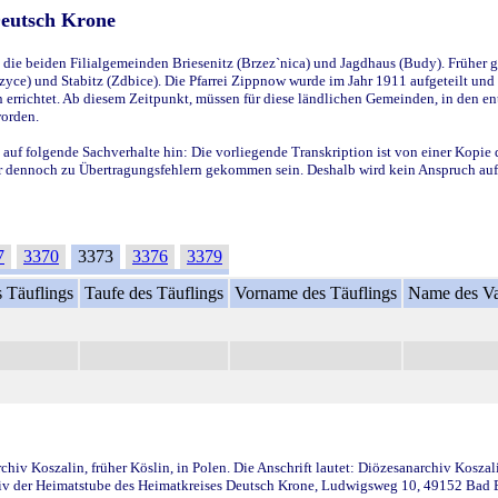
Deutsch Krone
ie beiden Filialgemeinden Briesenitz (Brzez`nica) und Jagdhaus (Budy). Früher g
yce) und Stabitz (Zdbice). Die Pfarrei Zippnow wurde im Jahr 1911 aufgeteilt und e
en errichtet. Ab diesem Zeitpunkt, müssen für diese ländlichen Gemeinden, in den
worden.
 auf folgende Sachverhalte hin: Die vorliegende Transkription ist von einer Kopie 
aber dennoch zu Übertragungsfehlern gekommen sein. Deshalb wird kein Anspruch auf 
7
3370
3373
3376
3379
 Täuflings
Taufe des Täuflings
Vorname des Täuflings
Name des Va
iv Koszalin, früher Köslin, in Polen. Die Anschrift lautet: Diözesanarchiv Koszal
v der Heimatstube des Heimatkreises Deutsch Krone, Ludwigsweg 10, 49152 Bad Ess