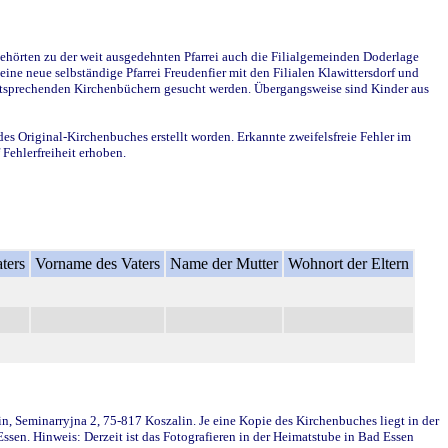
ehörten zu der weit ausgedehnten Pfarrei auch die Filialgemeinden Doderlage
ine neue selbständige Pfarrei Freudenfier mit den Filialen Klawittersdorf und
 entsprechenden Kirchenbüchern gesucht werden. Übergangsweise sind Kinder aus
des Original-Kirchenbuches erstellt worden. Erkannte zweifelsfreie Fehler im
Fehlerfreiheit erhoben.
ters
Vorname des Vaters
Name der Mutter
Wohnort der Eltern
in, Seminarryjna 2, 75-817 Koszalin. Je eine Kopie des Kirchenbuches liegt in der
en. Hinweis: Derzeit ist das Fotografieren in der Heimatstube in Bad Essen