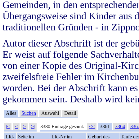
Gemeinden, in den entsprechende
Übergangsweise sind Kinder aus 
traditionellen Gründen - in Zippn
Autor dieser Abschrift ist der geb
Er weist auf folgende Sachverhalte
von einer Kopie des Original-Kirc
zweifelsfreie Fehler im Kirchenbuc
worden. Bei der Abschrift kann e
gekommen sein. Deshalb wird kein
Alles
Suchen
Auswahl
Detail
|<
<
>
>|
3380 Einträge gesamt:
<<
3361
3364
336
Lfd-
Seite im
Lfd-Nr im
Geburt des
Taufe de