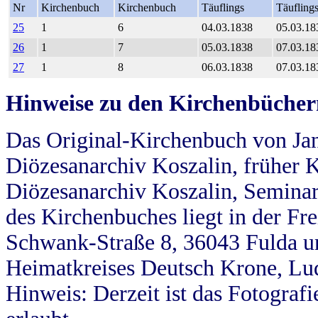
Nr
Kirchenbuch
Kirchenbuch
Täuflings
Täufling
25
1
6
04.03.1838
05.03.18
26
1
7
05.03.1838
07.03.18
27
1
8
06.03.1838
07.03.18
Hinweise zu den Kirchenbücher
Das Original-Kirchenbuch von Jan
Diözesanarchiv Koszalin, früher Kö
Diözesanarchiv Koszalin, Seminar
des Kirchenbuches liegt in der Fr
Schwank-Straße 8, 36043 Fulda u
Heimatkreises Deutsch Krone, Lu
Hinweis: Derzeit ist das Fotograf