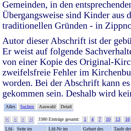
Gemeinden, in den entsprechende
Übergangsweise sind Kinder aus 
traditionellen Gründen - in Zippn
Autor dieser Abschrift ist der geb
Er weist auf folgende Sachverhalte
von einer Kopie des Original-Kirc
zweifelsfreie Fehler im Kirchenbuc
worden. Bei der Abschrift kann e
gekommen sein. Deshalb wird kein
Alles
Suchen
Auswahl
Detail
|<
<
>
>|
3380 Einträge gesamt:
1
4
7
10
13
16
Lfd-
Seite im
Lfd-Nr im
Geburt des
Taufe de