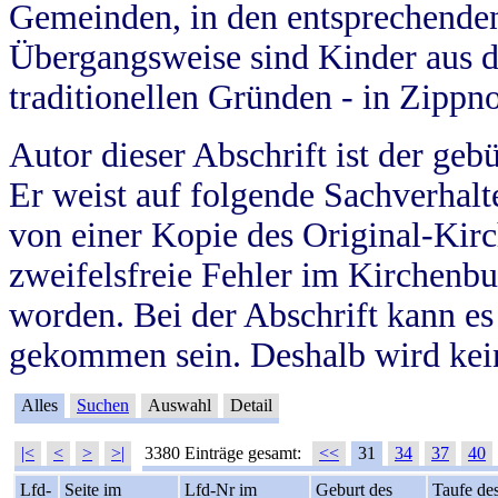
Gemeinden, in den entsprechende
Übergangsweise sind Kinder aus 
traditionellen Gründen - in Zippn
Autor dieser Abschrift ist der geb
Er weist auf folgende Sachverhalte
von einer Kopie des Original-Kirc
zweifelsfreie Fehler im Kirchenbuc
worden. Bei der Abschrift kann e
gekommen sein. Deshalb wird kein
Alles
Suchen
Auswahl
Detail
|<
<
>
>|
3380 Einträge gesamt:
<<
31
34
37
40
Lfd-
Seite im
Lfd-Nr im
Geburt des
Taufe de