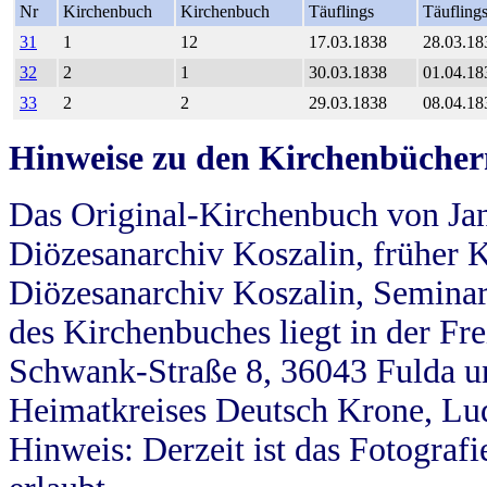
Nr
Kirchenbuch
Kirchenbuch
Täuflings
Täufling
31
1
12
17.03.1838
28.03.18
32
2
1
30.03.1838
01.04.18
33
2
2
29.03.1838
08.04.18
Hinweise zu den Kirchenbücher
Das Original-Kirchenbuch von Jan
Diözesanarchiv Koszalin, früher Kö
Diözesanarchiv Koszalin, Seminar
des Kirchenbuches liegt in der Fr
Schwank-Straße 8, 36043 Fulda u
Heimatkreises Deutsch Krone, Lu
Hinweis: Derzeit ist das Fotograf