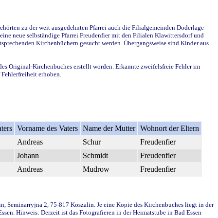
ehörten zu der weit ausgedehnten Pfarrei auch die Filialgemeinden Doderlage
ine neue selbständige Pfarrei Freudenfier mit den Filialen Klawittersdorf und
 entsprechenden Kirchenbüchern gesucht werden. Übergangsweise sind Kinder aus
des Original-Kirchenbuches erstellt worden. Erkannte zweifelsfreie Fehler im
Fehlerfreiheit erhoben.
ters
Vorname des Vaters
Name der Mutter
Wohnort der Eltern
Andreas
Schur
Freudenfier
Johann
Schmidt
Freudenfier
Andreas
Mudrow
Freudenfier
in, Seminarryjna 2, 75-817 Koszalin. Je eine Kopie des Kirchenbuches liegt in der
en. Hinweis: Derzeit ist das Fotografieren in der Heimatstube in Bad Essen