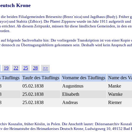
Deutsch Krone
ie beiden Filialgemeinden Briesenitz (Brzez`nica) und Jagdhaus (Budy). Früher g
yce) und Stabitz (Zdbice). Die Pfarrei Zippnow wurde im Jahr 1911 aufgeteilt und e
en errichtet. Ab diesem Zeitpunkt, müssen für diese ländlichen Gemeinden, in den
worden.
 auf folgende Sachverhalte hin: Die vorliegende Transkription ist von einer Kopie 
aber dennoch zu Übertragungsfehlern gekommen sein. Deshalb wird kein Anspruch auf 
19
22
25
28
>>
 Täuflings
Taufe des Täuflings
Vorname des Täuflings
Name des Va
8
05.02.1838
Augustinus
Manke
8
25.02.1838
Elisabeth
Warnke
8
25.02.1838
Andreas
Riemer
iv Koszalin, früher Köslin, in Polen. Die Anschrift lautet: Diözesanarchiv Koszal
v der Heimatstube des Heimatkreises Deutsch Krone, Ludwigsweg 10, 49152 Bad Ess