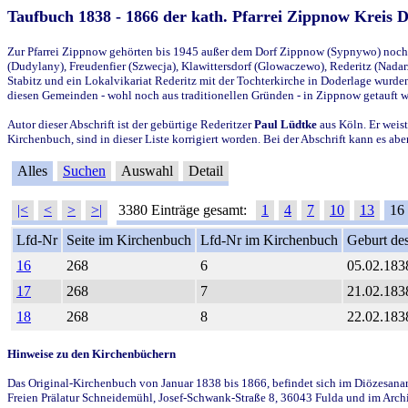
Taufbuch 1838 - 1866 der kath. Pfarrei Zippnow Kreis 
Zur Pfarrei Zippnow gehörten bis 1945 außer dem Dorf Zippnow (Sypnywo) noch d
(Dudylany), Freudenfier (Szwecja), Klawittersdorf (Glowaczewo), Rederitz (Nadarz
Stabitz und ein Lokalvikariat Rederitz mit der Tochterkirche in Doderlage wurd
diesen Gemeinden - wohl noch aus traditionellen Gründen - in Zippnow getauft 
Autor dieser Abschrift ist der gebürtige Rederitzer
Paul Lüdtke
aus Köln. Er weist
Kirchenbuch, sind in dieser Liste korrigiert worden. Bei der Abschrift kann es 
Alles
Suchen
Auswahl
Detail
|<
<
>
>|
3380 Einträge gesamt:
1
4
7
10
13
16
Lfd-Nr
Seite im Kirchenbuch
Lfd-Nr im Kirchenbuch
Geburt des
16
268
6
05.02.183
17
268
7
21.02.183
18
268
8
22.02.183
Hinweise zu den Kirchenbüchern
Das Original-Kirchenbuch von Januar 1838 bis 1866, befindet sich im Diözesanarch
Freien Prälatur Schneidemühl, Josef-Schwank-Straße 8, 36043 Fulda und im Archi