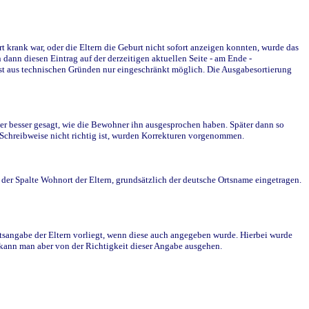
krank war, oder die Eltern die Geburt nicht sofort anzeigen konnten, wurde das
ann diesen Eintrag auf der derzeitigen aktuellen Seite - am Ende -
st aus technischen Gründen nur eingeschränkt möglich. Die Ausgabesortierung
r besser gesagt, wie die Bewohner ihn ausgesprochen haben. Später dann so
e Schreibweise nicht richtig ist, wurden Korrekturen vorgenommen.
r Spalte Wohnort der Eltern, grundsätzlich der deutsche Ortsname eingetragen.
rtsangabe der Eltern vorliegt, wenn diese auch angegeben wurde. Hierbei wurde
d kann man aber von der Richtigkeit dieser Angabe ausgehen.