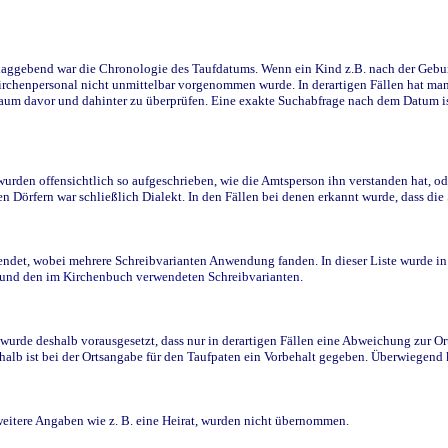
ggebend war die Chronologie des Taufdatums. Wenn ein Kind z.B. nach der Geburt 
rchenpersonal nicht unmittelbar vorgenommen wurde. In derartigen Fällen hat man d
raum davor und dahinter zu überprüfen. Eine exakte Suchabfrage nach dem Datum i
den offensichtlich so aufgeschrieben, wie die Amtsperson ihn verstanden hat, ode
n Dörfern war schließlich Dialekt. In den Fällen bei denen erkannt wurde, dass di
t, wobei mehrere Schreibvarianten Anwendung fanden. In dieser Liste wurde in de
n und den im Kirchenbuch verwendeten Schreibvarianten.
wurde deshalb vorausgesetzt, dass nur in derartigen Fällen eine Abweichung zur O
eshalb ist bei der Ortsangabe für den Taufpaten ein Vorbehalt gegeben. Überwiegen
weitere Angaben wie z. B. eine Heirat, wurden nicht übernommen.