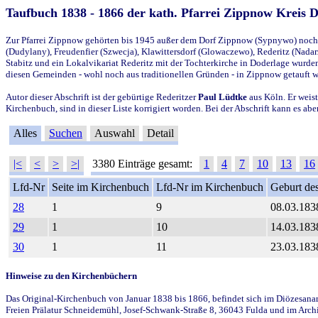
Taufbuch 1838 - 1866 der kath. Pfarrei Zippnow Kreis 
Zur Pfarrei Zippnow gehörten bis 1945 außer dem Dorf Zippnow (Sypnywo) noch d
(Dudylany), Freudenfier (Szwecja), Klawittersdorf (Glowaczewo), Rederitz (Nadarz
Stabitz und ein Lokalvikariat Rederitz mit der Tochterkirche in Doderlage wurd
diesen Gemeinden - wohl noch aus traditionellen Gründen - in Zippnow getauft 
Autor dieser Abschrift ist der gebürtige Rederitzer
Paul Lüdtke
aus Köln. Er weist
Kirchenbuch, sind in dieser Liste korrigiert worden. Bei der Abschrift kann es 
Alles
Suchen
Auswahl
Detail
|<
<
>
>|
3380 Einträge gesamt:
1
4
7
10
13
16
Lfd-Nr
Seite im Kirchenbuch
Lfd-Nr im Kirchenbuch
Geburt des
28
1
9
08.03.183
29
1
10
14.03.183
30
1
11
23.03.183
Hinweise zu den Kirchenbüchern
Das Original-Kirchenbuch von Januar 1838 bis 1866, befindet sich im Diözesanarch
Freien Prälatur Schneidemühl, Josef-Schwank-Straße 8, 36043 Fulda und im Archi