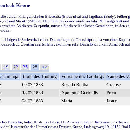
Deutsch Krone
ie beiden Filialgemeinden Briesenitz (Brzez`nica) und Jagdhaus (Budy). Früher g
yce) und Stabitz (Zdbice). Die Pfarrei Zippnow wurde im Jahr 1911 aufgeteilt und e
en errichtet. Ab diesem Zeitpunkt, müssen für diese ländlichen Gemeinden, in den
worden.
 auf folgende Sachverhalte hin: Die vorliegende Transkription ist von einer Kopie 
aber dennoch zu Übertragungsfehlern gekommen sein. Deshalb wird kein Anspruch auf 
19
22
25
28
>>
 Täuflings
Taufe des Täuflings
Vorname des Täuflings
Name des Va
8
09.03.1838
Rosalia Bertha
Gramse
8
18.03.1838
Apollonia Gertrudis
Prien
8
24.03.1883
Maria
Jaster
iv Koszalin, früher Köslin, in Polen. Die Anschrift lautet: Diözesanarchiv Koszal
v der Heimatstube des Heimatkreises Deutsch Krone, Ludwigsweg 10, 49152 Bad Ess