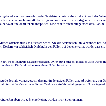
ggebend war die Chronologie des Taufdatums. Wenn ein Kind z.B. nach der Geburt 
rchenpersonal nicht unmittelbar vorgenommen wurde. In derartigen Fällen hat man d
raum davor und dahinter zu überprüfen. Eine exakte Suchabfrage nach dem Datum i
den offensichtlich so aufgeschrieben, wie die Amtsperson ihn verstanden hat, ode
n Dörfern war schließlich Dialekt. In den Fällen bei denen erkannt wurde, dass di
t, wobei mehrere Schreibvarianten Anwendung fanden. In dieser Liste wurde in de
n und den im Kirchenbuch verwendeten Schreibvarianten.
wurde deshalb vorausgesetzt, dass nur in derartigen Fällen eine Abweichung zur O
eshalb ist bei der Ortsangabe für den Taufpaten ein Vorbehalt gegeben. Überwiegen
weitere Angaben wie z. B. eine Heirat, wurden nicht übernommen.