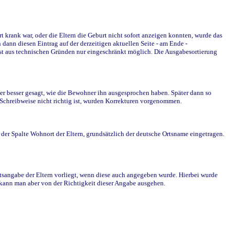
krank war, oder die Eltern die Geburt nicht sofort anzeigen konnten, wurde das
ann diesen Eintrag auf der derzeitigen aktuellen Seite - am Ende -
st aus technischen Gründen nur eingeschränkt möglich. Die Ausgabesortierung
r besser gesagt, wie die Bewohner ihn ausgesprochen haben. Später dann so
e Schreibweise nicht richtig ist, wurden Korrekturen vorgenommen.
r Spalte Wohnort der Eltern, grundsätzlich der deutsche Ortsname eingetragen.
rtsangabe der Eltern vorliegt, wenn diese auch angegeben wurde. Hierbei wurde
d kann man aber von der Richtigkeit dieser Angabe ausgehen.