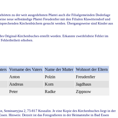
ehörten zu der weit ausgedehnten Pfarrei auch die Filialgemeinden Doderlage
ine neue selbständige Pfarrei Freudenfier mit den Filialen Klawittersdorf und
 entsprechenden Kirchenbüchern gesucht werden. Übergangsweise sind Kinder aus
des Original-Kirchenbuches erstellt worden. Erkannte zweifelsfreie Fehler im
Fehlerfreiheit erhoben.
ters
Vorname des Vaters
Name der Mutter
Wohnort der Eltern
Anton
Polzin
Freudenfier
Andreas
Korn
Jagdhaus
Peter
Radke
Zippnow
in, Seminarryjna 2, 75-817 Koszalin. Je eine Kopie des Kirchenbuches liegt in der
en. Hinweis: Derzeit ist das Fotografieren in der Heimatstube in Bad Essen