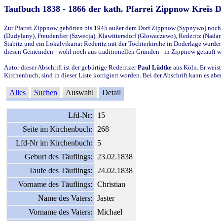
Taufbuch 1838 - 1866 der kath. Pfarrei Zippnow Kreis 
Zur Pfarrei Zippnow gehörten bis 1945 außer dem Dorf Zippnow (Sypnywo) noch d
(Dudylany), Freudenfier (Szwecja), Klawittersdorf (Glowaczewo), Rederitz (Nadarz
Stabitz und ein Lokalvikariat Rederitz mit der Tochterkirche in Doderlage wurd
diesen Gemeinden - wohl noch aus traditionellen Gründen - in Zippnow getauft 
Autor dieser Abschrift ist der gebürtige Rederitzer
Paul Lüdtke
aus Köln. Er weist
Kirchenbuch, sind in dieser Liste korrigiert worden. Bei der Abschrift kann es 
Alles
Suchen
Auswahl
Detail
Lfd-Nr:
15
Seite im Kirchenbuch:
268
Lfd-Nr im Kirchenbuch:
5
Geburt des Täuflings:
23.02.1838
Taufe des Täuflings:
24.02.1838
Vorname des Täuflings:
Christian
Name des Vaters:
Jaster
Vorname des Vaters:
Michael