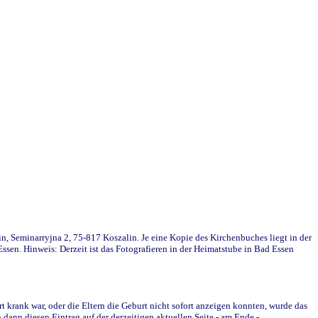
in, Seminarryjna 2, 75-817 Koszalin. Je eine Kopie des Kirchenbuches liegt in der
en. Hinweis: Derzeit ist das Fotografieren in der Heimatstube in Bad Essen
krank war, oder die Eltern die Geburt nicht sofort anzeigen konnten, wurde das
ann diesen Eintrag auf der derzeitigen aktuellen Seite - am Ende -