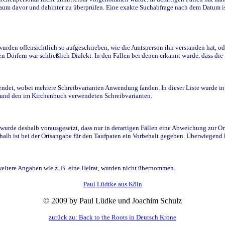
raum davor und dahinter zu überprüfen. Eine exakte Suchabfrage nach dem Datum i
den offensichtlich so aufgeschrieben, wie die Amtsperson ihn verstanden hat, ode
n Dörfern war schließlich Dialekt. In den Fällen bei denen erkannt wurde, dass di
t, wobei mehrere Schreibvarianten Anwendung fanden. In dieser Liste wurde in de
n und den im Kirchenbuch verwendeten Schreibvarianten.
wurde deshalb vorausgesetzt, dass nur in derartigen Fällen eine Abweichung zur O
eshalb ist bei der Ortsangabe für den Taufpaten ein Vorbehalt gegeben. Überwiegen
weitere Angaben wie z. B. eine Heirat, wurden nicht übernommen.
Paul Lüdtke aus Köln
© 2009 by Paul Lüdke und Joachim Schulz
zurück zu: Back to the Roots in Deutsch Krone