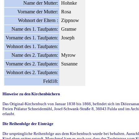
Name der Mutter:
Hohnke
Vorname der Mutter:
Rosa
Wohnort der Eltern :
Zippnow
Name des 1. Taufpaten:
Gramse
Vorname des 1. Taufpaten:
Joseph
Wohnort des 1. Taufpaten:
Name des 2. Taufpaten:
Myrow
Vorname des 2. Taufpaten:
Susanne
Wohnort des 2. Taufpaten:
Feld18:
Hinweise zu den Kirchenbüchern
Das Original-Kirchenbuch von Januar 1838 bis 1866, befindet sich im Diözesanarch
Freien Prälatur Schneidemühl, Josef-Schwank-Straße 8, 36043 Fulda und im Archi
erlaubt.
Die Reihenfolge der Einträge
Die ursprüngliche Reihenfolge aus dem Kirchenbuch wurde bei behalten. Ausschla
Kind eben später getauft. Manchmal kam es auch vor, dass der Taufeintrag vom Ki