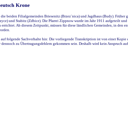
Deutsch Krone
ie beiden Filialgemeinden Briesenitz (Brzez`nica) und Jagdhaus (Budy). Früher g
yce) und Stabitz (Zdbice). Die Pfarrei Zippnow wurde im Jahr 1911 aufgeteilt und e
en errichtet. Ab diesem Zeitpunkt, müssen für diese ländlichen Gemeinden, in den
worden.
 auf folgende Sachverhalte hin: Die vorliegende Transkription ist von einer Kopie 
aber dennoch zu Übertragungsfehlern gekommen sein. Deshalb wird kein Anspruch auf 