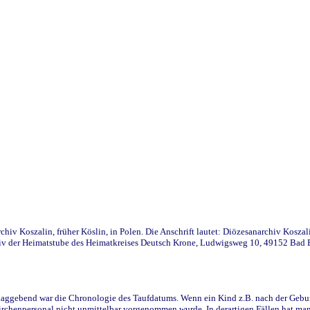
iv Koszalin, früher Köslin, in Polen. Die Anschrift lautet: Diözesanarchiv Koszal
v der Heimatstube des Heimatkreises Deutsch Krone, Ludwigsweg 10, 49152 Bad Ess
ggebend war die Chronologie des Taufdatums. Wenn ein Kind z.B. nach der Geburt 
rchenpersonal nicht unmittelbar vorgenommen wurde. In derartigen Fällen hat man d