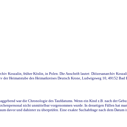
iv Koszalin, früher Köslin, in Polen. Die Anschrift lautet: Diözesanarchiv Koszal
v der Heimatstube des Heimatkreises Deutsch Krone, Ludwigsweg 10, 49152 Bad Ess
ggebend war die Chronologie des Taufdatums. Wenn ein Kind z.B. nach der Geburt 
rchenpersonal nicht unmittelbar vorgenommen wurde. In derartigen Fällen hat man d
raum davor und dahinter zu überprüfen. Eine exakte Suchabfrage nach dem Datum i