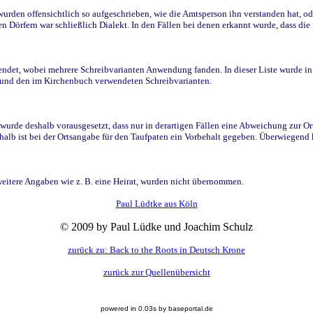
den offensichtlich so aufgeschrieben, wie die Amtsperson ihn verstanden hat, ode
n Dörfern war schließlich Dialekt. In den Fällen bei denen erkannt wurde, dass di
t, wobei mehrere Schreibvarianten Anwendung fanden. In dieser Liste wurde in de
n und den im Kirchenbuch verwendeten Schreibvarianten.
wurde deshalb vorausgesetzt, dass nur in derartigen Fällen eine Abweichung zur O
eshalb ist bei der Ortsangabe für den Taufpaten ein Vorbehalt gegeben. Überwiegen
weitere Angaben wie z. B. eine Heirat, wurden nicht übernommen.
Paul Lüdtke aus Köln
© 2009 by Paul Lüdke und Joachim Schulz
zurück zu: Back to the Roots in Deutsch Krone
zurück zur Quellenübersicht
powered in 0.03s by baseportal.de