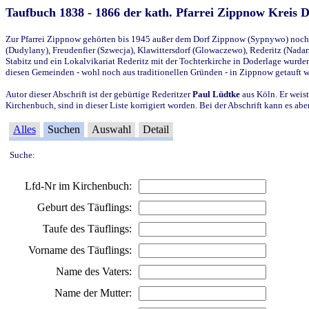
Taufbuch 1838 - 1866 der kath. Pfarrei Zippnow Kreis 
Zur Pfarrei Zippnow gehörten bis 1945 außer dem Dorf Zippnow (Sypnywo) noch d
(Dudylany), Freudenfier (Szwecja), Klawittersdorf (Glowaczewo), Rederitz (Nadarz
Stabitz und ein Lokalvikariat Rederitz mit der Tochterkirche in Doderlage wurd
diesen Gemeinden - wohl noch aus traditionellen Gründen - in Zippnow getauft 
Autor dieser Abschrift ist der gebürtige Rederitzer
Paul Lüdtke
aus Köln. Er weist
Kirchenbuch, sind in dieser Liste korrigiert worden. Bei der Abschrift kann es 
Alles
Suchen
Auswahl
Detail
Suche:
Lfd-Nr im Kirchenbuch:
Geburt des Täuflings:
Taufe des Täuflings:
Vorname des Täuflings:
Name des Vaters:
Name der Mutter: