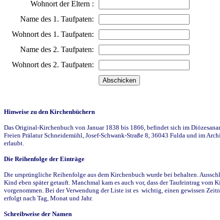
Wohnort der Eltern :
Name des 1. Taufpaten:
Wohnort des 1. Taufpaten:
Name des 2. Taufpaten:
Wohnort des 2. Taufpaten:
Hinweise zu den Kirchenbüchern
Das Original-Kirchenbuch von Januar 1838 bis 1866, befindet sich im Diözesanarch
Freien Prälatur Schneidemühl, Josef-Schwank-Straße 8, 36043 Fulda und im Archi
erlaubt.
Die Reihenfolge der Einträge
Die ursprüngliche Reihenfolge aus dem Kirchenbuch wurde bei behalten. Ausschla
Kind eben später getauft. Manchmal kam es auch vor, dass der Taufeintrag vom Ki
vorgenommen. Bei der Verwendung der Liste ist es wichtig, einen gewissen Zeit
erfolgt nach Tag, Monat und Jahr.
Schreibweise der Namen