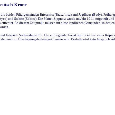
Deutsch Krone
ie beiden Filialgemeinden Briesenitz (Brzez`nica) und Jagdhaus (Budy). Früher g
yce) und Stabitz (Zdbice). Die Pfarrei Zippnow wurde im Jahr 1911 aufgeteilt und e
en errichtet. Ab diesem Zeitpunkt, müssen für diese ländlichen Gemeinden, in den
worden.
 auf folgende Sachverhalte hin: Die vorliegende Transkription ist von einer Kopie 
aber dennoch zu Übertragungsfehlern gekommen sein. Deshalb wird kein Anspruch auf 