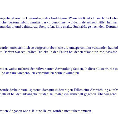
ggebend war die Chronologie des Taufdatums. Wenn ein Kind z.B. nach der Geburt 
rchenpersonal nicht unmittelbar vorgenommen wurde. In derartigen Fällen hat man d
raum davor und dahinter zu überprüfen. Eine exakte Suchabfrage nach dem Datum i
den offensichtlich so aufgeschrieben, wie die Amtsperson ihn verstanden hat, ode
n Dörfern war schließlich Dialekt. In den Fällen bei denen erkannt wurde, dass di
t, wobei mehrere Schreibvarianten Anwendung fanden. In dieser Liste wurde in de
n und den im Kirchenbuch verwendeten Schreibvarianten.
wurde deshalb vorausgesetzt, dass nur in derartigen Fällen eine Abweichung zur O
eshalb ist bei der Ortsangabe für den Taufpaten ein Vorbehalt gegeben. Überwiegen
weitere Angaben wie z. B. eine Heirat, wurden nicht übernommen.