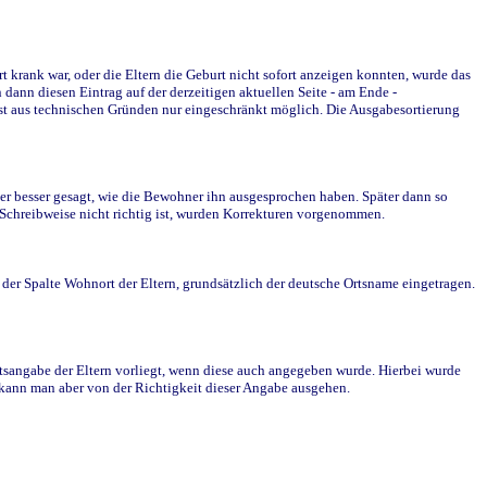
krank war, oder die Eltern die Geburt nicht sofort anzeigen konnten, wurde das
ann diesen Eintrag auf der derzeitigen aktuellen Seite - am Ende -
st aus technischen Gründen nur eingeschränkt möglich. Die Ausgabesortierung
r besser gesagt, wie die Bewohner ihn ausgesprochen haben. Später dann so
e Schreibweise nicht richtig ist, wurden Korrekturen vorgenommen.
r Spalte Wohnort der Eltern, grundsätzlich der deutsche Ortsname eingetragen.
rtsangabe der Eltern vorliegt, wenn diese auch angegeben wurde. Hierbei wurde
d kann man aber von der Richtigkeit dieser Angabe ausgehen.