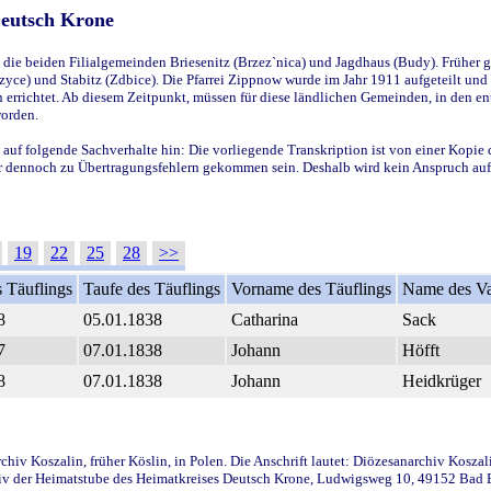
Deutsch Krone
ie beiden Filialgemeinden Briesenitz (Brzez`nica) und Jagdhaus (Budy). Früher g
yce) und Stabitz (Zdbice). Die Pfarrei Zippnow wurde im Jahr 1911 aufgeteilt und e
en errichtet. Ab diesem Zeitpunkt, müssen für diese ländlichen Gemeinden, in den
worden.
 auf folgende Sachverhalte hin: Die vorliegende Transkription ist von einer Kopie 
aber dennoch zu Übertragungsfehlern gekommen sein. Deshalb wird kein Anspruch auf 
19
22
25
28
>>
 Täuflings
Taufe des Täuflings
Vorname des Täuflings
Name des Va
8
05.01.1838
Catharina
Sack
7
07.01.1838
Johann
Höfft
8
07.01.1838
Johann
Heidkrüger
iv Koszalin, früher Köslin, in Polen. Die Anschrift lautet: Diözesanarchiv Koszal
v der Heimatstube des Heimatkreises Deutsch Krone, Ludwigsweg 10, 49152 Bad Ess