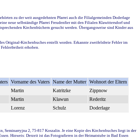
ehörten zu der weit ausgedehnten Pfarrei auch die Filialgemeinden Doderlage
ine neue selbständige Pfarrei Freudenfier mit den Filialen Klawittersdorf und
 entsprechenden Kirchenbüchern gesucht werden. Übergangsweise sind Kinder aus
des Original-Kirchenbuches erstellt worden. Erkannte zweifelsfreie Fehler im
Fehlerfreiheit erhoben.
ters
Vorname des Vaters
Name der Mutter
Wohnort der Eltern
Martin
Katritzke
Zippnow
Martin
Klawun
Rederitz
Lorenz
Schulz
Doderlage
in, Seminarryjna 2, 75-817 Koszalin. Je eine Kopie des Kirchenbuches liegt in der
en. Hinweis: Derzeit ist das Fotografieren in der Heimatstube in Bad Essen