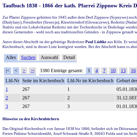
Taufbuch 1838 - 1866 der kath. Pfarrei Zippnow Kreis 
Zur Pfarrei Zippnow gehörten bis 1945 außer dem Dorf Zippnow (Sypnywo) noch d
(Dudylany), Freudenfier (Szwecja), Klawittersdorf (Glowaczewo), Rederitz (Nadarz
Stabitz und ein Lokalvikariat Rederitz mit der Tochterkirche in Doderlage wurd
diesen Gemeinden - wohl noch aus traditionellen Gründen - in Zippnow getauft 
Autor dieser Abschrift ist der gebürtige Rederitzer
Paul Lüdtke
aus Köln. Er weist
Kirchenbuch, sind in dieser Liste korrigiert worden. Bei der Abschrift kann es 
Alles
Suchen
Auswahl
Detail
|<
<
>
>|
3380 Einträge gesamt:
1
4
7
10
13
16
Lfd-Nr
Seite im Kirchenbuch
Lfd-Nr im Kirchenbuch
Geburt des
1
267
1
05.01.183
2
267
2
31.12.183
3
267
3
01.01.183
Hinweise zu den Kirchenbüchern
Das Original-Kirchenbuch von Januar 1838 bis 1866, befindet sich im Diözesanarch
Freien Prälatur Schneidemühl, Josef-Schwank-Straße 8, 36043 Fulda und im Archi