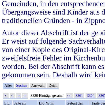
Gemeinden, in den entsprechende
Übergangsweise sind Kinder aus 
traditionellen Gründen - in Zippn
Autor dieser Abschrift ist der geb
Er weist auf folgende Sachverhalte
von einer Kopie des Original-Kirc
zweifelsfreie Fehler im Kirchenbuc
worden. Bei der Abschrift kann e
gekommen sein. Deshalb wird kein
Alles
Suchen
Auswahl
Detail
|<
<
>
>|
3380 Einträge gesamt:
<<
3361
3364
336
Lfd-
Seite im
Lfd-Nr im
Geburt des
Taufe de