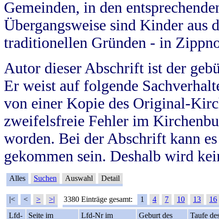
Gemeinden, in den entsprechende
Übergangsweise sind Kinder aus 
traditionellen Gründen - in Zippn
Autor dieser Abschrift ist der geb
Er weist auf folgende Sachverhalte
von einer Kopie des Original-Kirc
zweifelsfreie Fehler im Kirchenbuc
worden. Bei der Abschrift kann e
gekommen sein. Deshalb wird kein
Alles
Suchen
Auswahl
Detail
|<
<
>
>|
3380 Einträge gesamt:
1
4
7
10
13
16
Lfd-
Seite im
Lfd-Nr im
Geburt des
Taufe de