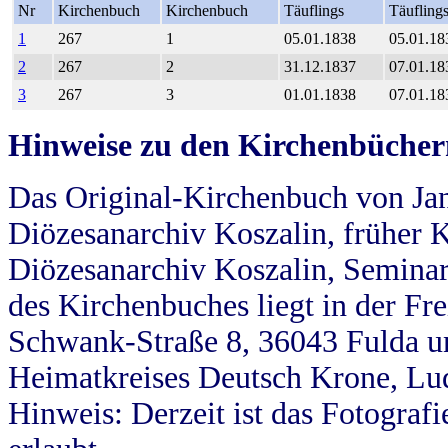
Nr
Kirchenbuch
Kirchenbuch
Täuflings
Täufling
1
267
1
05.01.1838
05.01.18
2
267
2
31.12.1837
07.01.18
3
267
3
01.01.1838
07.01.18
Hinweise zu den Kirchenbücher
Das Original-Kirchenbuch von Jan
Diözesanarchiv Koszalin, früher Kö
Diözesanarchiv Koszalin, Seminar
des Kirchenbuches liegt in der Fr
Schwank-Straße 8, 36043 Fulda u
Heimatkreises Deutsch Krone, Lu
Hinweis: Derzeit ist das Fotograf