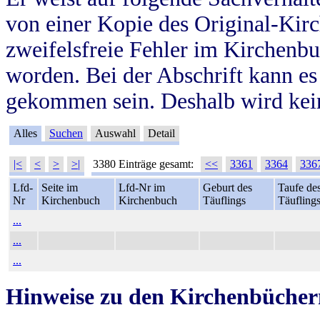
von einer Kopie des Original-Kirc
zweifelsfreie Fehler im Kirchenbuc
worden. Bei der Abschrift kann e
gekommen sein. Deshalb wird kein
Alles
Suchen
Auswahl
Detail
|<
<
>
>|
3380 Einträge gesamt:
<<
3361
3364
336
Lfd-
Seite im
Lfd-Nr im
Geburt des
Taufe de
Nr
Kirchenbuch
Kirchenbuch
Täuflings
Täufling
...
...
...
Hinweise zu den Kirchenbücher