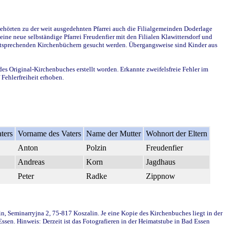
ehörten zu der weit ausgedehnten Pfarrei auch die Filialgemeinden Doderlage
ine neue selbständige Pfarrei Freudenfier mit den Filialen Klawittersdorf und
 entsprechenden Kirchenbüchern gesucht werden. Übergangsweise sind Kinder aus
des Original-Kirchenbuches erstellt worden. Erkannte zweifelsfreie Fehler im
Fehlerfreiheit erhoben.
ters
Vorname des Vaters
Name der Mutter
Wohnort der Eltern
Anton
Polzin
Freudenfier
Andreas
Korn
Jagdhaus
Peter
Radke
Zippnow
in, Seminarryjna 2, 75-817 Koszalin. Je eine Kopie des Kirchenbuches liegt in der
en. Hinweis: Derzeit ist das Fotografieren in der Heimatstube in Bad Essen