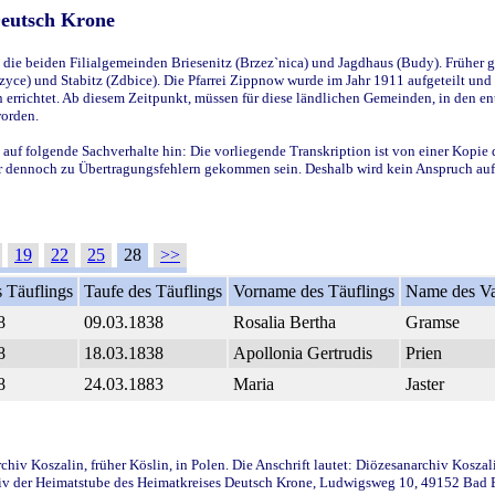
Deutsch Krone
ie beiden Filialgemeinden Briesenitz (Brzez`nica) und Jagdhaus (Budy). Früher g
yce) und Stabitz (Zdbice). Die Pfarrei Zippnow wurde im Jahr 1911 aufgeteilt und e
en errichtet. Ab diesem Zeitpunkt, müssen für diese ländlichen Gemeinden, in den
worden.
 auf folgende Sachverhalte hin: Die vorliegende Transkription ist von einer Kopie 
aber dennoch zu Übertragungsfehlern gekommen sein. Deshalb wird kein Anspruch auf 
19
22
25
28
>>
 Täuflings
Taufe des Täuflings
Vorname des Täuflings
Name des Va
8
09.03.1838
Rosalia Bertha
Gramse
8
18.03.1838
Apollonia Gertrudis
Prien
8
24.03.1883
Maria
Jaster
iv Koszalin, früher Köslin, in Polen. Die Anschrift lautet: Diözesanarchiv Koszal
v der Heimatstube des Heimatkreises Deutsch Krone, Ludwigsweg 10, 49152 Bad Ess