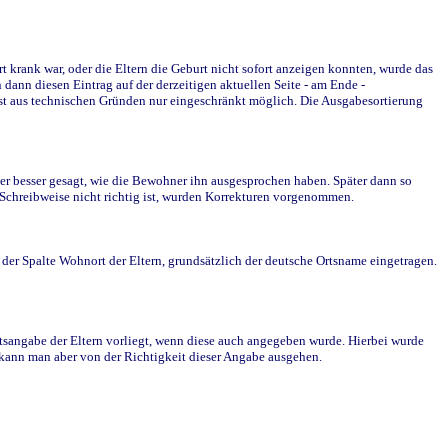
krank war, oder die Eltern die Geburt nicht sofort anzeigen konnten, wurde das
ann diesen Eintrag auf der derzeitigen aktuellen Seite - am Ende -
st aus technischen Gründen nur eingeschränkt möglich. Die Ausgabesortierung
r besser gesagt, wie die Bewohner ihn ausgesprochen haben. Später dann so
e Schreibweise nicht richtig ist, wurden Korrekturen vorgenommen.
r Spalte Wohnort der Eltern, grundsätzlich der deutsche Ortsname eingetragen.
rtsangabe der Eltern vorliegt, wenn diese auch angegeben wurde. Hierbei wurde
d kann man aber von der Richtigkeit dieser Angabe ausgehen.