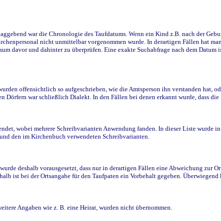
ggebend war die Chronologie des Taufdatums. Wenn ein Kind z.B. nach der Geburt 
rchenpersonal nicht unmittelbar vorgenommen wurde. In derartigen Fällen hat man d
raum davor und dahinter zu überprüfen. Eine exakte Suchabfrage nach dem Datum i
den offensichtlich so aufgeschrieben, wie die Amtsperson ihn verstanden hat, ode
n Dörfern war schließlich Dialekt. In den Fällen bei denen erkannt wurde, dass di
t, wobei mehrere Schreibvarianten Anwendung fanden. In dieser Liste wurde in de
n und den im Kirchenbuch verwendeten Schreibvarianten.
wurde deshalb vorausgesetzt, dass nur in derartigen Fällen eine Abweichung zur O
eshalb ist bei der Ortsangabe für den Taufpaten ein Vorbehalt gegeben. Überwiegen
weitere Angaben wie z. B. eine Heirat, wurden nicht übernommen.