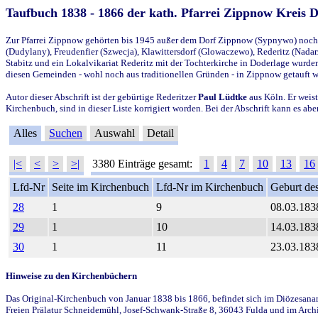
Taufbuch 1838 - 1866 der kath. Pfarrei Zippnow Kreis 
Zur Pfarrei Zippnow gehörten bis 1945 außer dem Dorf Zippnow (Sypnywo) noch d
(Dudylany), Freudenfier (Szwecja), Klawittersdorf (Glowaczewo), Rederitz (Nadarz
Stabitz und ein Lokalvikariat Rederitz mit der Tochterkirche in Doderlage wurd
diesen Gemeinden - wohl noch aus traditionellen Gründen - in Zippnow getauft 
Autor dieser Abschrift ist der gebürtige Rederitzer
Paul Lüdtke
aus Köln. Er weist
Kirchenbuch, sind in dieser Liste korrigiert worden. Bei der Abschrift kann es 
Alles
Suchen
Auswahl
Detail
|<
<
>
>|
3380 Einträge gesamt:
1
4
7
10
13
16
Lfd-Nr
Seite im Kirchenbuch
Lfd-Nr im Kirchenbuch
Geburt des
28
1
9
08.03.183
29
1
10
14.03.183
30
1
11
23.03.183
Hinweise zu den Kirchenbüchern
Das Original-Kirchenbuch von Januar 1838 bis 1866, befindet sich im Diözesanarch
Freien Prälatur Schneidemühl, Josef-Schwank-Straße 8, 36043 Fulda und im Archi