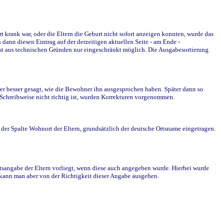
krank war, oder die Eltern die Geburt nicht sofort anzeigen konnten, wurde das
ann diesen Eintrag auf der derzeitigen aktuellen Seite - am Ende -
st aus technischen Gründen nur eingeschränkt möglich. Die Ausgabesortierung
r besser gesagt, wie die Bewohner ihn ausgesprochen haben. Später dann so
e Schreibweise nicht richtig ist, wurden Korrekturen vorgenommen.
r Spalte Wohnort der Eltern, grundsätzlich der deutsche Ortsname eingetragen.
rtsangabe der Eltern vorliegt, wenn diese auch angegeben wurde. Hierbei wurde
d kann man aber von der Richtigkeit dieser Angabe ausgehen.