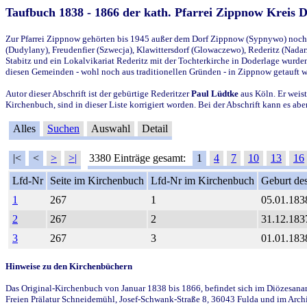
Taufbuch 1838 - 1866 der kath. Pfarrei Zippnow Kreis 
Zur Pfarrei Zippnow gehörten bis 1945 außer dem Dorf Zippnow (Sypnywo) noch d
(Dudylany), Freudenfier (Szwecja), Klawittersdorf (Glowaczewo), Rederitz (Nadarz
Stabitz und ein Lokalvikariat Rederitz mit der Tochterkirche in Doderlage wurd
diesen Gemeinden - wohl noch aus traditionellen Gründen - in Zippnow getauft 
Autor dieser Abschrift ist der gebürtige Rederitzer
Paul Lüdtke
aus Köln. Er weist
Kirchenbuch, sind in dieser Liste korrigiert worden. Bei der Abschrift kann es 
Alles
Suchen
Auswahl
Detail
|<
<
>
>|
3380 Einträge gesamt:
1
4
7
10
13
16
Lfd-Nr
Seite im Kirchenbuch
Lfd-Nr im Kirchenbuch
Geburt des
1
267
1
05.01.183
2
267
2
31.12.183
3
267
3
01.01.183
Hinweise zu den Kirchenbüchern
Das Original-Kirchenbuch von Januar 1838 bis 1866, befindet sich im Diözesanarch
Freien Prälatur Schneidemühl, Josef-Schwank-Straße 8, 36043 Fulda und im Archi