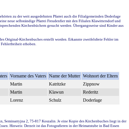
ehörten zu der weit ausgedehnten Pfarrei auch die Filialgemeinden Doderlage
ine neue selbständige Pfarrei Freudenfier mit den Filialen Klawittersdorf und
 entsprechenden Kirchenbüchern gesucht werden. Übergangsweise sind Kinder aus
des Original-Kirchenbuches erstellt worden. Erkannte zweifelsfreie Fehler im
Fehlerfreiheit erhoben.
ters
Vorname des Vaters
Name der Mutter
Wohnort der Eltern
Martin
Katritzke
Zippnow
Martin
Klawun
Rederitz
Lorenz
Schulz
Doderlage
in, Seminarryjna 2, 75-817 Koszalin. Je eine Kopie des Kirchenbuches liegt in der
en. Hinweis: Derzeit ist das Fotografieren in der Heimatstube in Bad Essen