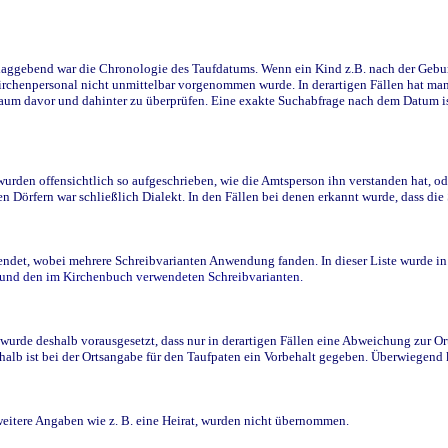
ggebend war die Chronologie des Taufdatums. Wenn ein Kind z.B. nach der Geburt 
rchenpersonal nicht unmittelbar vorgenommen wurde. In derartigen Fällen hat man d
raum davor und dahinter zu überprüfen. Eine exakte Suchabfrage nach dem Datum i
den offensichtlich so aufgeschrieben, wie die Amtsperson ihn verstanden hat, ode
n Dörfern war schließlich Dialekt. In den Fällen bei denen erkannt wurde, dass di
t, wobei mehrere Schreibvarianten Anwendung fanden. In dieser Liste wurde in de
n und den im Kirchenbuch verwendeten Schreibvarianten.
wurde deshalb vorausgesetzt, dass nur in derartigen Fällen eine Abweichung zur O
eshalb ist bei der Ortsangabe für den Taufpaten ein Vorbehalt gegeben. Überwiegen
weitere Angaben wie z. B. eine Heirat, wurden nicht übernommen.