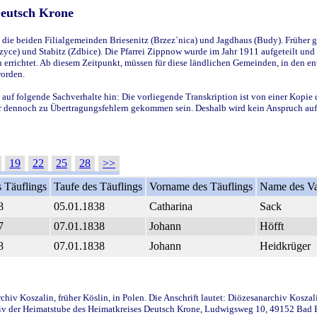
Deutsch Krone
ie beiden Filialgemeinden Briesenitz (Brzez`nica) und Jagdhaus (Budy). Früher g
yce) und Stabitz (Zdbice). Die Pfarrei Zippnow wurde im Jahr 1911 aufgeteilt und e
en errichtet. Ab diesem Zeitpunkt, müssen für diese ländlichen Gemeinden, in den
worden.
 auf folgende Sachverhalte hin: Die vorliegende Transkription ist von einer Kopie 
aber dennoch zu Übertragungsfehlern gekommen sein. Deshalb wird kein Anspruch auf 
19
22
25
28
>>
 Täuflings
Taufe des Täuflings
Vorname des Täuflings
Name des Va
8
05.01.1838
Catharina
Sack
7
07.01.1838
Johann
Höfft
8
07.01.1838
Johann
Heidkrüger
iv Koszalin, früher Köslin, in Polen. Die Anschrift lautet: Diözesanarchiv Koszal
v der Heimatstube des Heimatkreises Deutsch Krone, Ludwigsweg 10, 49152 Bad Ess