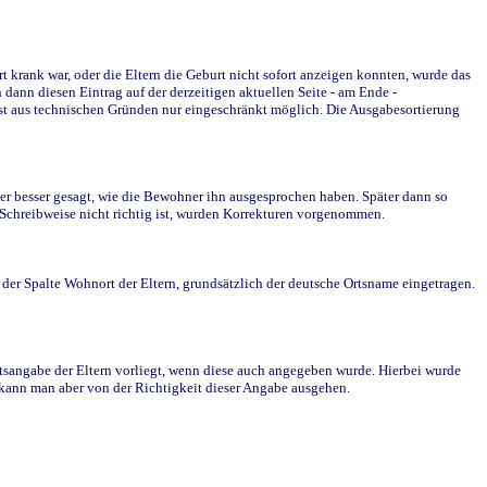
krank war, oder die Eltern die Geburt nicht sofort anzeigen konnten, wurde das
ann diesen Eintrag auf der derzeitigen aktuellen Seite - am Ende -
st aus technischen Gründen nur eingeschränkt möglich. Die Ausgabesortierung
r besser gesagt, wie die Bewohner ihn ausgesprochen haben. Später dann so
e Schreibweise nicht richtig ist, wurden Korrekturen vorgenommen.
r Spalte Wohnort der Eltern, grundsätzlich der deutsche Ortsname eingetragen.
rtsangabe der Eltern vorliegt, wenn diese auch angegeben wurde. Hierbei wurde
d kann man aber von der Richtigkeit dieser Angabe ausgehen.