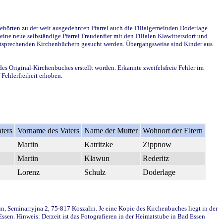
ehörten zu der weit ausgedehnten Pfarrei auch die Filialgemeinden Doderlage
ine neue selbständige Pfarrei Freudenfier mit den Filialen Klawittersdorf und
 entsprechenden Kirchenbüchern gesucht werden. Übergangsweise sind Kinder aus
des Original-Kirchenbuches erstellt worden. Erkannte zweifelsfreie Fehler im
Fehlerfreiheit erhoben.
ters
Vorname des Vaters
Name der Mutter
Wohnort der Eltern
Martin
Katritzke
Zippnow
Martin
Klawun
Rederitz
Lorenz
Schulz
Doderlage
in, Seminarryjna 2, 75-817 Koszalin. Je eine Kopie des Kirchenbuches liegt in der
en. Hinweis: Derzeit ist das Fotografieren in der Heimatstube in Bad Essen