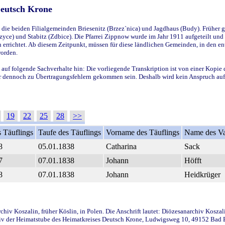
Deutsch Krone
ie beiden Filialgemeinden Briesenitz (Brzez`nica) und Jagdhaus (Budy). Früher g
yce) und Stabitz (Zdbice). Die Pfarrei Zippnow wurde im Jahr 1911 aufgeteilt und e
en errichtet. Ab diesem Zeitpunkt, müssen für diese ländlichen Gemeinden, in den
worden.
 auf folgende Sachverhalte hin: Die vorliegende Transkription ist von einer Kopie 
aber dennoch zu Übertragungsfehlern gekommen sein. Deshalb wird kein Anspruch auf 
19
22
25
28
>>
 Täuflings
Taufe des Täuflings
Vorname des Täuflings
Name des Va
8
05.01.1838
Catharina
Sack
7
07.01.1838
Johann
Höfft
8
07.01.1838
Johann
Heidkrüger
iv Koszalin, früher Köslin, in Polen. Die Anschrift lautet: Diözesanarchiv Koszal
v der Heimatstube des Heimatkreises Deutsch Krone, Ludwigsweg 10, 49152 Bad Ess