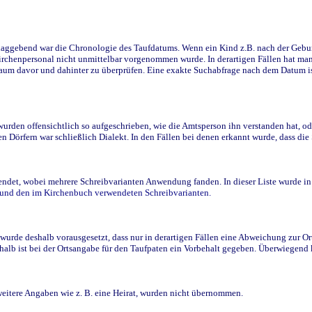
ggebend war die Chronologie des Taufdatums. Wenn ein Kind z.B. nach der Geburt 
rchenpersonal nicht unmittelbar vorgenommen wurde. In derartigen Fällen hat man d
raum davor und dahinter zu überprüfen. Eine exakte Suchabfrage nach dem Datum i
den offensichtlich so aufgeschrieben, wie die Amtsperson ihn verstanden hat, ode
n Dörfern war schließlich Dialekt. In den Fällen bei denen erkannt wurde, dass di
t, wobei mehrere Schreibvarianten Anwendung fanden. In dieser Liste wurde in de
n und den im Kirchenbuch verwendeten Schreibvarianten.
wurde deshalb vorausgesetzt, dass nur in derartigen Fällen eine Abweichung zur O
eshalb ist bei der Ortsangabe für den Taufpaten ein Vorbehalt gegeben. Überwiegen
weitere Angaben wie z. B. eine Heirat, wurden nicht übernommen.