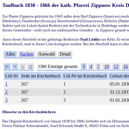
Taufbuch 1838 - 1866 der kath. Pfarrei Zippnow Kreis 
Zur Pfarrei Zippnow gehörten bis 1945 außer dem Dorf Zippnow (Sypnywo) noch d
(Dudylany), Freudenfier (Szwecja), Klawittersdorf (Glowaczewo), Rederitz (Nadarz
Stabitz und ein Lokalvikariat Rederitz mit der Tochterkirche in Doderlage wurd
diesen Gemeinden - wohl noch aus traditionellen Gründen - in Zippnow getauft 
Autor dieser Abschrift ist der gebürtige Rederitzer
Paul Lüdtke
aus Köln. Er weist
Kirchenbuch, sind in dieser Liste korrigiert worden. Bei der Abschrift kann es 
Alles
Suchen
Auswahl
Detail
|<
<
>
>|
3380 Einträge gesamt:
1
4
7
10
13
16
Lfd-Nr
Seite im Kirchenbuch
Lfd-Nr im Kirchenbuch
Geburt des
1
267
1
05.01.183
2
267
2
31.12.183
3
267
3
01.01.183
Hinweise zu den Kirchenbüchern
Das Original-Kirchenbuch von Januar 1838 bis 1866, befindet sich im Diözesanarch
Freien Prälatur Schneidemühl, Josef-Schwank-Straße 8, 36043 Fulda und im Archi