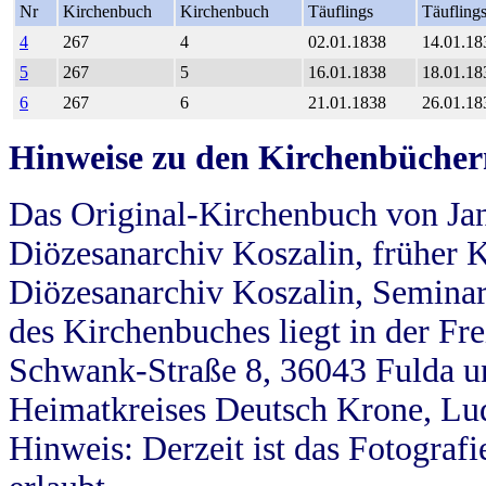
Nr
Kirchenbuch
Kirchenbuch
Täuflings
Täufling
4
267
4
02.01.1838
14.01.18
5
267
5
16.01.1838
18.01.18
6
267
6
21.01.1838
26.01.18
Hinweise zu den Kirchenbücher
Das Original-Kirchenbuch von Jan
Diözesanarchiv Koszalin, früher Kö
Diözesanarchiv Koszalin, Seminar
des Kirchenbuches liegt in der Fr
Schwank-Straße 8, 36043 Fulda u
Heimatkreises Deutsch Krone, Lu
Hinweis: Derzeit ist das Fotograf