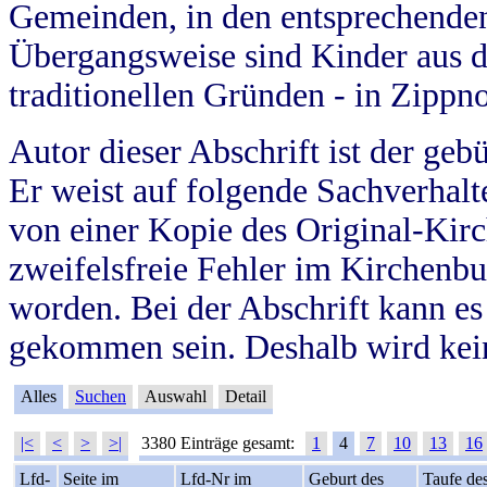
Gemeinden, in den entsprechende
Übergangsweise sind Kinder aus 
traditionellen Gründen - in Zippn
Autor dieser Abschrift ist der geb
Er weist auf folgende Sachverhalte
von einer Kopie des Original-Kirc
zweifelsfreie Fehler im Kirchenbuc
worden. Bei der Abschrift kann e
gekommen sein. Deshalb wird kein
Alles
Suchen
Auswahl
Detail
|<
<
>
>|
3380 Einträge gesamt:
1
4
7
10
13
16
Lfd-
Seite im
Lfd-Nr im
Geburt des
Taufe de