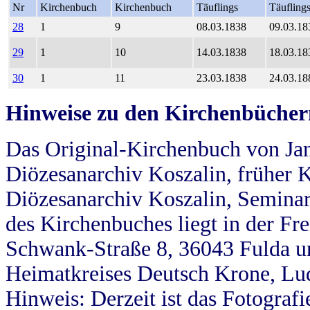
Nr
Kirchenbuch
Kirchenbuch
Täuflings
Täufling
28
1
9
08.03.1838
09.03.18
29
1
10
14.03.1838
18.03.18
30
1
11
23.03.1838
24.03.18
Hinweise zu den Kirchenbücher
Das Original-Kirchenbuch von Jan
Diözesanarchiv Koszalin, früher Kö
Diözesanarchiv Koszalin, Seminar
des Kirchenbuches liegt in der Fr
Schwank-Straße 8, 36043 Fulda u
Heimatkreises Deutsch Krone, Lu
Hinweis: Derzeit ist das Fotograf