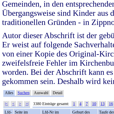
Gemeinden, in den entsprechende
Übergangsweise sind Kinder aus 
traditionellen Gründen - in Zippn
Autor dieser Abschrift ist der geb
Er weist auf folgende Sachverhalte
von einer Kopie des Original-Kirc
zweifelsfreie Fehler im Kirchenbuc
worden. Bei der Abschrift kann e
gekommen sein. Deshalb wird kein
Alles
Suchen
Auswahl
Detail
|<
<
>
>|
3380 Einträge gesamt:
1
4
7
10
13
16
Lfd-
Seite im
Lfd-Nr im
Geburt des
Taufe de