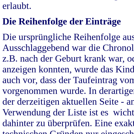
erlaubt.
Die Reihenfolge der Einträge
Die ursprüngliche Reihenfolge au
Ausschlaggebend war die Chronol
z.B. nach der Geburt krank war, od
anzeigen konnten, wurde das Kind
auch vor, dass der Taufeintrag vo
vorgenommen wurde. In derartigen
der derzeitigen aktuellen Seite -
Verwendung der Liste ist es wich
dahinter zu überprüfen. Eine exa
technischen Gründen nur eingesch