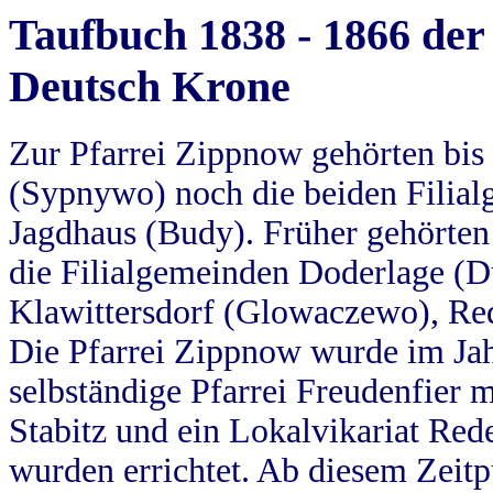
Taufbuch 1838 - 1866 der
Deutsch Krone
Zur Pfarrei Zippnow gehörten bi
(Sypnywo) noch die beiden Filial
Jagdhaus (Budy). Früher gehörten 
die Filialgemeinden Doderlage (D
Klawittersdorf (Glowaczewo), Red
Die Pfarrei Zippnow wurde im Jah
selbständige Pfarrei Freudenfier m
Stabitz und ein Lokalvikariat Red
wurden errichtet. Ab diesem Zeitp