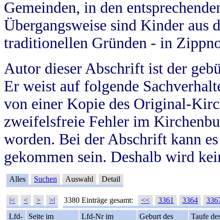
Gemeinden, in den entsprechende
Übergangsweise sind Kinder aus 
traditionellen Gründen - in Zippn
Autor dieser Abschrift ist der geb
Er weist auf folgende Sachverhalte
von einer Kopie des Original-Kirc
zweifelsfreie Fehler im Kirchenbuc
worden. Bei der Abschrift kann e
gekommen sein. Deshalb wird kein
Alles
Suchen
Auswahl
Detail
|<
<
>
>|
3380 Einträge gesamt:
<<
3361
3364
336
Lfd-
Seite im
Lfd-Nr im
Geburt des
Taufe de