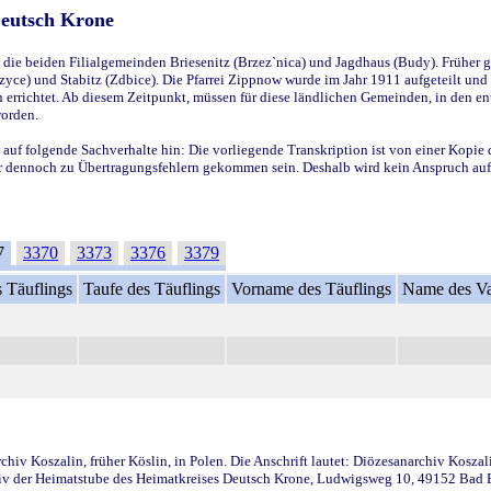
Deutsch Krone
ie beiden Filialgemeinden Briesenitz (Brzez`nica) und Jagdhaus (Budy). Früher g
yce) und Stabitz (Zdbice). Die Pfarrei Zippnow wurde im Jahr 1911 aufgeteilt und e
en errichtet. Ab diesem Zeitpunkt, müssen für diese ländlichen Gemeinden, in den
worden.
 auf folgende Sachverhalte hin: Die vorliegende Transkription ist von einer Kopie 
aber dennoch zu Übertragungsfehlern gekommen sein. Deshalb wird kein Anspruch auf 
7
3370
3373
3376
3379
 Täuflings
Taufe des Täuflings
Vorname des Täuflings
Name des Va
iv Koszalin, früher Köslin, in Polen. Die Anschrift lautet: Diözesanarchiv Koszal
v der Heimatstube des Heimatkreises Deutsch Krone, Ludwigsweg 10, 49152 Bad Ess