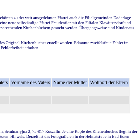
ehörten zu der weit ausgedehnten Pfarrei auch die Filialgemeinden Doderlage
ine neue selbständige Pfarrei Freudenfier mit den Filialen Klawittersdorf und
 entsprechenden Kirchenbüchern gesucht werden. Übergangsweise sind Kinder aus
des Original-Kirchenbuches erstellt worden. Erkannte zweifelsfreie Fehler im
Fehlerfreiheit erhoben.
ters
Vorname des Vaters
Name der Mutter
Wohnort der Eltern
in, Seminarryjna 2, 75-817 Koszalin. Je eine Kopie des Kirchenbuches liegt in der
en. Hinweis: Derzeit ist das Fotografieren in der Heimatstube in Bad Essen