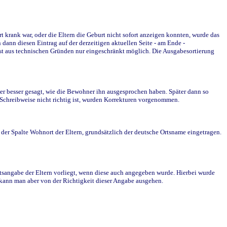
krank war, oder die Eltern die Geburt nicht sofort anzeigen konnten, wurde das
ann diesen Eintrag auf der derzeitigen aktuellen Seite - am Ende -
st aus technischen Gründen nur eingeschränkt möglich. Die Ausgabesortierung
r besser gesagt, wie die Bewohner ihn ausgesprochen haben. Später dann so
e Schreibweise nicht richtig ist, wurden Korrekturen vorgenommen.
r Spalte Wohnort der Eltern, grundsätzlich der deutsche Ortsname eingetragen.
rtsangabe der Eltern vorliegt, wenn diese auch angegeben wurde. Hierbei wurde
d kann man aber von der Richtigkeit dieser Angabe ausgehen.