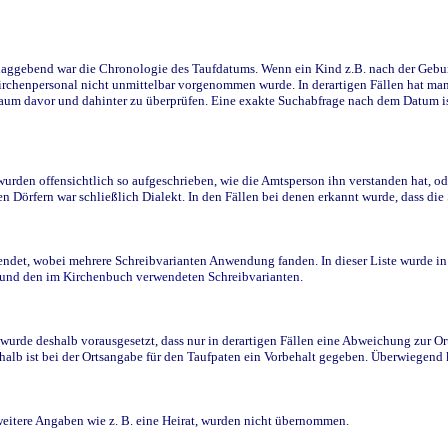
ggebend war die Chronologie des Taufdatums. Wenn ein Kind z.B. nach der Geburt 
rchenpersonal nicht unmittelbar vorgenommen wurde. In derartigen Fällen hat man d
raum davor und dahinter zu überprüfen. Eine exakte Suchabfrage nach dem Datum i
den offensichtlich so aufgeschrieben, wie die Amtsperson ihn verstanden hat, ode
n Dörfern war schließlich Dialekt. In den Fällen bei denen erkannt wurde, dass di
t, wobei mehrere Schreibvarianten Anwendung fanden. In dieser Liste wurde in de
n und den im Kirchenbuch verwendeten Schreibvarianten.
wurde deshalb vorausgesetzt, dass nur in derartigen Fällen eine Abweichung zur O
eshalb ist bei der Ortsangabe für den Taufpaten ein Vorbehalt gegeben. Überwiegen
weitere Angaben wie z. B. eine Heirat, wurden nicht übernommen.