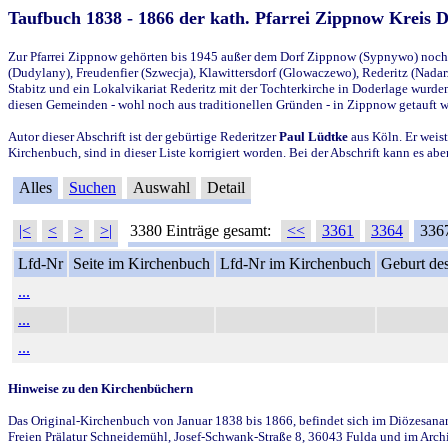
Taufbuch 1838 - 1866 der kath. Pfarrei Zippnow Kreis 
Zur Pfarrei Zippnow gehörten bis 1945 außer dem Dorf Zippnow (Sypnywo) noch d
(Dudylany), Freudenfier (Szwecja), Klawittersdorf (Glowaczewo), Rederitz (Nadarz
Stabitz und ein Lokalvikariat Rederitz mit der Tochterkirche in Doderlage wurd
diesen Gemeinden - wohl noch aus traditionellen Gründen - in Zippnow getauft 
Autor dieser Abschrift ist der gebürtige Rederitzer
Paul Lüdtke
aus Köln. Er weist
Kirchenbuch, sind in dieser Liste korrigiert worden. Bei der Abschrift kann es 
Alles
Suchen
Auswahl
Detail
|<
<
>
>|
3380 Einträge gesamt:
<<
3361
3364
336
Lfd-Nr
Seite im Kirchenbuch
Lfd-Nr im Kirchenbuch
Geburt des
...
...
...
Hinweise zu den Kirchenbüchern
Das Original-Kirchenbuch von Januar 1838 bis 1866, befindet sich im Diözesanarch
Freien Prälatur Schneidemühl, Josef-Schwank-Straße 8, 36043 Fulda und im Archi