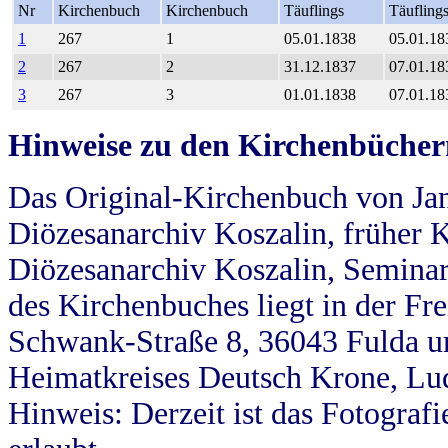
Nr
Kirchenbuch
Kirchenbuch
Täuflings
Täufling
1
267
1
05.01.1838
05.01.18
2
267
2
31.12.1837
07.01.18
3
267
3
01.01.1838
07.01.18
Hinweise zu den Kirchenbücher
Das Original-Kirchenbuch von Jan
Diözesanarchiv Koszalin, früher Kö
Diözesanarchiv Koszalin, Seminar
des Kirchenbuches liegt in der Fr
Schwank-Straße 8, 36043 Fulda u
Heimatkreises Deutsch Krone, Lu
Hinweis: Derzeit ist das Fotograf