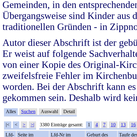
Gemeinden, in den entsprechende
Übergangsweise sind Kinder aus 
traditionellen Gründen - in Zippn
Autor dieser Abschrift ist der geb
Er weist auf folgende Sachverhalte
von einer Kopie des Original-Kirc
zweifelsfreie Fehler im Kirchenbuc
worden. Bei der Abschrift kann e
gekommen sein. Deshalb wird kein
Alles
Suchen
Auswahl
Detail
|<
<
>
>|
3380 Einträge gesamt:
1
4
7
10
13
16
Lfd-
Seite im
Lfd-Nr im
Geburt des
Taufe de