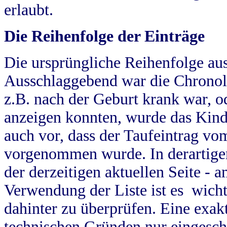
erlaubt.
Die Reihenfolge der Einträge
Die ursprüngliche Reihenfolge au
Ausschlaggebend war die Chronol
z.B. nach der Geburt krank war, od
anzeigen konnten, wurde das Kind
auch vor, dass der Taufeintrag vo
vorgenommen wurde. In derartigen
der derzeitigen aktuellen Seite -
Verwendung der Liste ist es wich
dahinter zu überprüfen. Eine exa
technischen Gründen nur eingesch