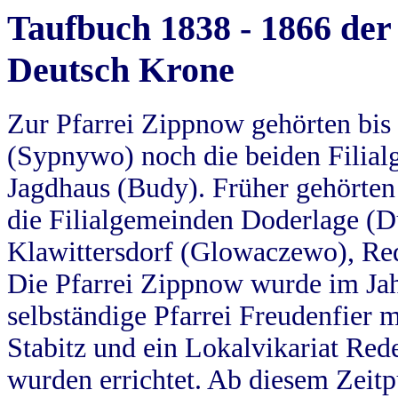
Taufbuch 1838 - 1866 der
Deutsch Krone
Zur Pfarrei Zippnow gehörten bi
(Sypnywo) noch die beiden Filial
Jagdhaus (Budy). Früher gehörten 
die Filialgemeinden Doderlage (D
Klawittersdorf (Glowaczewo), Red
Die Pfarrei Zippnow wurde im Jah
selbständige Pfarrei Freudenfier m
Stabitz und ein Lokalvikariat Red
wurden errichtet. Ab diesem Zeitp