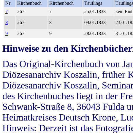
Nr
Kirchenbuch
Kirchenbuch
Täuflings
Täufling
7
267
7
25.01.1838
kein Eint
8
267
8
09.01.1838
23.01.18
9
267
9
28.01.1838
31.01.18
Hinweise zu den Kirchenbücher
Das Original-Kirchenbuch von Jan
Diözesanarchiv Koszalin, früher Kö
Diözesanarchiv Koszalin, Seminar
des Kirchenbuches liegt in der Fr
Schwank-Straße 8, 36043 Fulda u
Heimatkreises Deutsch Krone, Lu
Hinweis: Derzeit ist das Fotograf