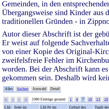
Gemeinden, in den entsprechende
Übergangsweise sind Kinder aus 
traditionellen Gründen - in Zippn
Autor dieser Abschrift ist der geb
Er weist auf folgende Sachverhalte
von einer Kopie des Original-Kirc
zweifelsfreie Fehler im Kirchenbuc
worden. Bei der Abschrift kann e
gekommen sein. Deshalb wird kein
Alles
Suchen
Auswahl
Detail
|<
<
>
>|
3380 Einträge gesamt:
1
4
7
10
13
16
Lfd-
Seite im
Lfd-Nr im
Geburt des
Taufe de