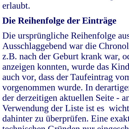
erlaubt.
Die Reihenfolge der Einträge
Die ursprüngliche Reihenfolge au
Ausschlaggebend war die Chronol
z.B. nach der Geburt krank war, od
anzeigen konnten, wurde das Kind
auch vor, dass der Taufeintrag vo
vorgenommen wurde. In derartigen
der derzeitigen aktuellen Seite -
Verwendung der Liste ist es wich
dahinter zu überprüfen. Eine exa
technischen Gründen nur eingesch