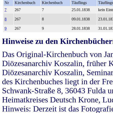
Nr
Kirchenbuch
Kirchenbuch
Täuflings
Täufling
7
267
7
25.01.1838
kein Eint
8
267
8
09.01.1838
23.01.18
9
267
9
28.01.1838
31.01.18
Hinweise zu den Kirchenbücher
Das Original-Kirchenbuch von Jan
Diözesanarchiv Koszalin, früher Kö
Diözesanarchiv Koszalin, Seminar
des Kirchenbuches liegt in der Fr
Schwank-Straße 8, 36043 Fulda u
Heimatkreises Deutsch Krone, Lu
Hinweis: Derzeit ist das Fotograf