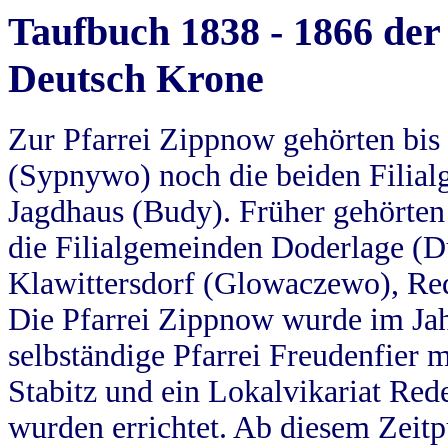
Taufbuch 1838 - 1866 der
Deutsch Krone
Zur Pfarrei Zippnow gehörten bi
(Sypnywo) noch die beiden Filial
Jagdhaus (Budy). Früher gehörten 
die Filialgemeinden Doderlage (D
Klawittersdorf (Glowaczewo), Red
Die Pfarrei Zippnow wurde im Jah
selbständige Pfarrei Freudenfier m
Stabitz und ein Lokalvikariat Red
wurden errichtet. Ab diesem Zeitp