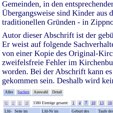
Gemeinden, in den entsprechende
Übergangsweise sind Kinder aus 
traditionellen Gründen - in Zippn
Autor dieser Abschrift ist der geb
Er weist auf folgende Sachverhalte
von einer Kopie des Original-Kirc
zweifelsfreie Fehler im Kirchenbuc
worden. Bei der Abschrift kann e
gekommen sein. Deshalb wird kein
Alles
Suchen
Auswahl
Detail
|<
<
>
>|
3380 Einträge gesamt:
1
4
7
10
13
16
Lfd-
Seite im
Lfd-Nr im
Geburt des
Taufe de