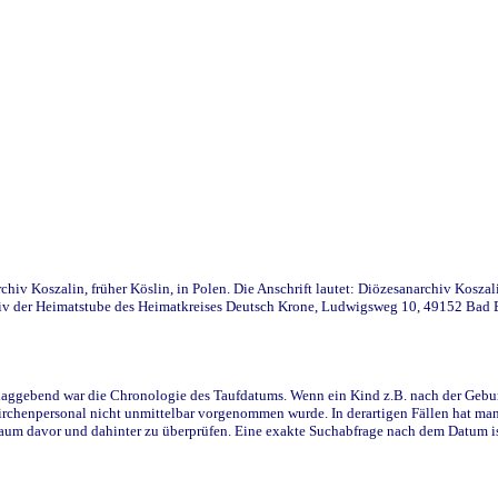
iv Koszalin, früher Köslin, in Polen. Die Anschrift lautet: Diözesanarchiv Koszal
v der Heimatstube des Heimatkreises Deutsch Krone, Ludwigsweg 10, 49152 Bad Ess
ggebend war die Chronologie des Taufdatums. Wenn ein Kind z.B. nach der Geburt 
rchenpersonal nicht unmittelbar vorgenommen wurde. In derartigen Fällen hat man d
raum davor und dahinter zu überprüfen. Eine exakte Suchabfrage nach dem Datum i