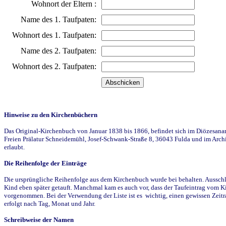
Wohnort der Eltern :
Name des 1. Taufpaten:
Wohnort des 1. Taufpaten:
Name des 2. Taufpaten:
Wohnort des 2. Taufpaten:
Hinweise zu den Kirchenbüchern
Das Original-Kirchenbuch von Januar 1838 bis 1866, befindet sich im Diözesanarch
Freien Prälatur Schneidemühl, Josef-Schwank-Straße 8, 36043 Fulda und im Archi
erlaubt.
Die Reihenfolge der Einträge
Die ursprüngliche Reihenfolge aus dem Kirchenbuch wurde bei behalten. Ausschla
Kind eben später getauft. Manchmal kam es auch vor, dass der Taufeintrag vom Ki
vorgenommen. Bei der Verwendung der Liste ist es wichtig, einen gewissen Zeit
erfolgt nach Tag, Monat und Jahr.
Schreibweise der Namen