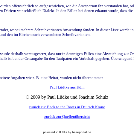
den offensichtlich so aufgeschrieben, wie die Amtsperson ihn verstanden hat, ode
n Dörfern war schließlich Dialekt. In den Fällen bei denen erkannt wurde, dass di
t, wobei mehrere Schreibvarianten Anwendung fanden. In dieser Liste wurde in de
n und den im Kirchenbuch verwendeten Schreibvarianten.
wurde deshalb vorausgesetzt, dass nur in derartigen Fällen eine Abweichung zur O
eshalb ist bei der Ortsangabe für den Taufpaten ein Vorbehalt gegeben. Überwiegen
weitere Angaben wie z. B. eine Heirat, wurden nicht übernommen.
Paul Lüdtke aus Köln
© 2009 by Paul Lüdke und Joachim Schulz
zurück zu: Back to the Roots in Deutsch Krone
zurück zur Quellenübersicht
powered in 0.01s by baseportal.de