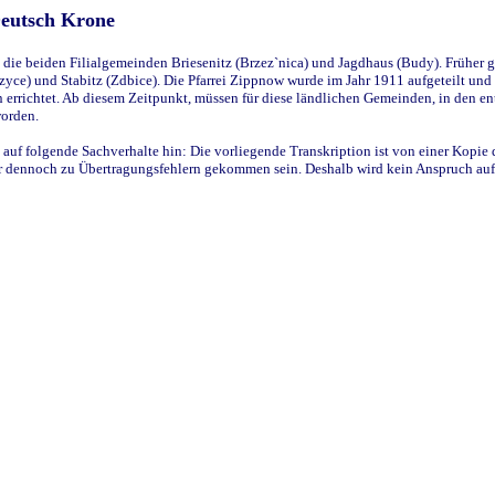
Deutsch Krone
ie beiden Filialgemeinden Briesenitz (Brzez`nica) und Jagdhaus (Budy). Früher g
yce) und Stabitz (Zdbice). Die Pfarrei Zippnow wurde im Jahr 1911 aufgeteilt und e
en errichtet. Ab diesem Zeitpunkt, müssen für diese ländlichen Gemeinden, in den
worden.
 auf folgende Sachverhalte hin: Die vorliegende Transkription ist von einer Kopie 
aber dennoch zu Übertragungsfehlern gekommen sein. Deshalb wird kein Anspruch auf 