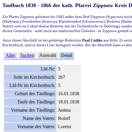
Taufbuch 1838 - 1866 der kath. Pfarrei Zippnow Kreis 
Zur Pfarrei Zippnow gehörten bis 1945 außer dem Dorf Zippnow (Sypnywo) noch d
(Dudylany), Freudenfier (Szwecja), Klawittersdorf (Glowaczewo), Rederitz (Nadarz
Stabitz und ein Lokalvikariat Rederitz mit der Tochterkirche in Doderlage wurd
diesen Gemeinden - wohl noch aus traditionellen Gründen - in Zippnow getauft 
Autor dieser Abschrift ist der gebürtige Rederitzer
Paul Lüdtke
aus Köln. Er weist
Kirchenbuch, sind in dieser Liste korrigiert worden. Bei der Abschrift kann es 
Alles
Suchen
Auswahl
Detail
Lfd-Nr:
5
Seite im Kirchenbuch:
267
Lfd-Nr im Kirchenbuch:
5
Geburt des Täuflings:
16.01.1838
Taufe des Täuflings:
18.01.1838
Vorname des Täuflings:
Justina
Name des Vaters:
Roloff
Vorname des Vaters:
Lorenz