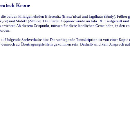
Deutsch Krone
ie beiden Filialgemeinden Briesenitz (Brzez`nica) und Jagdhaus (Budy). Früher g
yce) und Stabitz (Zdbice). Die Pfarrei Zippnow wurde im Jahr 1911 aufgeteilt und e
en errichtet. Ab diesem Zeitpunkt, müssen für diese ländlichen Gemeinden, in den
worden.
 auf folgende Sachverhalte hin: Die vorliegende Transkription ist von einer Kopie 
aber dennoch zu Übertragungsfehlern gekommen sein. Deshalb wird kein Anspruch auf 