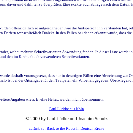
raum davor und dahinter zu überprüfen. Eine exakte Suchabfrage nach dem Datum i
den offensichtlich so aufgeschrieben, wie die Amtsperson ihn verstanden hat, ode
n Dörfern war schließlich Dialekt. In den Fällen bei denen erkannt wurde, dass di
t, wobei mehrere Schreibvarianten Anwendung fanden. In dieser Liste wurde in de
n und den im Kirchenbuch verwendeten Schreibvarianten.
wurde deshalb vorausgesetzt, dass nur in derartigen Fällen eine Abweichung zur O
eshalb ist bei der Ortsangabe für den Taufpaten ein Vorbehalt gegeben. Überwiegen
weitere Angaben wie z. B. eine Heirat, wurden nicht übernommen.
Paul Lüdtke aus Köln
© 2009 by Paul Lüdke und Joachim Schulz
zurück zu: Back to the Roots in Deutsch Krone