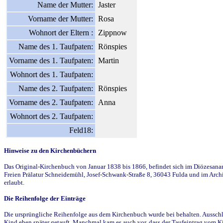
Name der Mutter:
Jaster
Vorname der Mutter:
Rosa
Wohnort der Eltern :
Zippnow
Name des 1. Taufpaten:
Rönspies
Vorname des 1. Taufpaten:
Martin
Wohnort des 1. Taufpaten:
Name des 2. Taufpaten:
Rönspies
Vorname des 2. Taufpaten:
Anna
Wohnort des 2. Taufpaten:
Feld18:
Hinweise zu den Kirchenbüchern
Das Original-Kirchenbuch von Januar 1838 bis 1866, befindet sich im Diözesanarch
Freien Prälatur Schneidemühl, Josef-Schwank-Straße 8, 36043 Fulda und im Archi
erlaubt.
Die Reihenfolge der Einträge
Die ursprüngliche Reihenfolge aus dem Kirchenbuch wurde bei behalten. Ausschla
Kind eben später getauft. Manchmal kam es auch vor, dass der Taufeintrag vom Ki