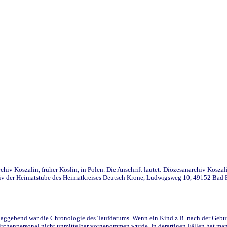
iv Koszalin, früher Köslin, in Polen. Die Anschrift lautet: Diözesanarchiv Koszal
v der Heimatstube des Heimatkreises Deutsch Krone, Ludwigsweg 10, 49152 Bad Ess
ggebend war die Chronologie des Taufdatums. Wenn ein Kind z.B. nach der Geburt 
rchenpersonal nicht unmittelbar vorgenommen wurde. In derartigen Fällen hat man d