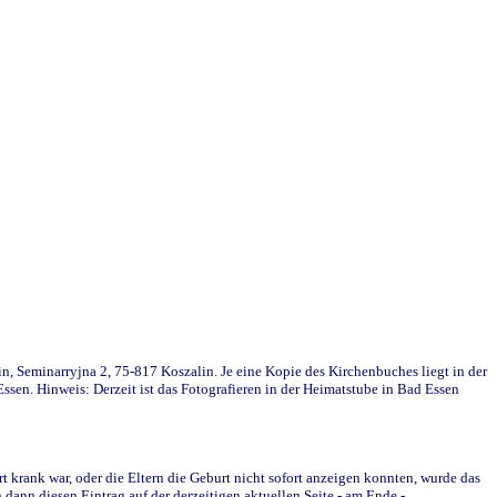
in, Seminarryjna 2, 75-817 Koszalin. Je eine Kopie des Kirchenbuches liegt in der
en. Hinweis: Derzeit ist das Fotografieren in der Heimatstube in Bad Essen
krank war, oder die Eltern die Geburt nicht sofort anzeigen konnten, wurde das
ann diesen Eintrag auf der derzeitigen aktuellen Seite - am Ende -