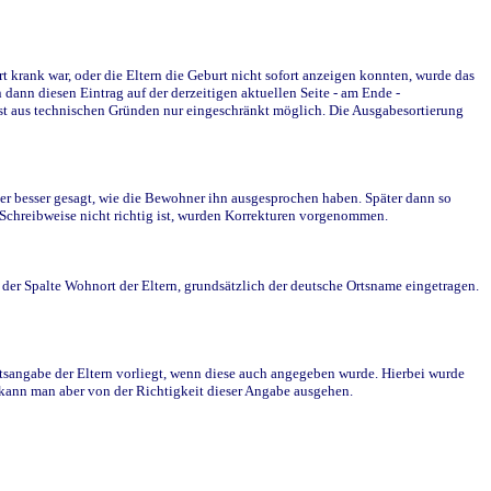
krank war, oder die Eltern die Geburt nicht sofort anzeigen konnten, wurde das
ann diesen Eintrag auf der derzeitigen aktuellen Seite - am Ende -
st aus technischen Gründen nur eingeschränkt möglich. Die Ausgabesortierung
r besser gesagt, wie die Bewohner ihn ausgesprochen haben. Später dann so
e Schreibweise nicht richtig ist, wurden Korrekturen vorgenommen.
r Spalte Wohnort der Eltern, grundsätzlich der deutsche Ortsname eingetragen.
rtsangabe der Eltern vorliegt, wenn diese auch angegeben wurde. Hierbei wurde
d kann man aber von der Richtigkeit dieser Angabe ausgehen.