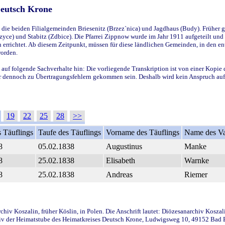
Deutsch Krone
ie beiden Filialgemeinden Briesenitz (Brzez`nica) und Jagdhaus (Budy). Früher g
yce) und Stabitz (Zdbice). Die Pfarrei Zippnow wurde im Jahr 1911 aufgeteilt und e
en errichtet. Ab diesem Zeitpunkt, müssen für diese ländlichen Gemeinden, in den
worden.
 auf folgende Sachverhalte hin: Die vorliegende Transkription ist von einer Kopie 
aber dennoch zu Übertragungsfehlern gekommen sein. Deshalb wird kein Anspruch auf 
19
22
25
28
>>
 Täuflings
Taufe des Täuflings
Vorname des Täuflings
Name des Va
8
05.02.1838
Augustinus
Manke
8
25.02.1838
Elisabeth
Warnke
8
25.02.1838
Andreas
Riemer
iv Koszalin, früher Köslin, in Polen. Die Anschrift lautet: Diözesanarchiv Koszal
v der Heimatstube des Heimatkreises Deutsch Krone, Ludwigsweg 10, 49152 Bad Ess