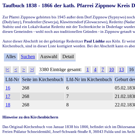
Taufbuch 1838 - 1866 der kath. Pfarrei Zippnow Kreis 
Zur Pfarrei Zippnow gehörten bis 1945 außer dem Dorf Zippnow (Sypnywo) noch d
(Dudylany), Freudenfier (Szwecja), Klawittersdorf (Glowaczewo), Rederitz (Nadarz
Stabitz und ein Lokalvikariat Rederitz mit der Tochterkirche in Doderlage wurd
diesen Gemeinden - wohl noch aus traditionellen Gründen - in Zippnow getauft 
Autor dieser Abschrift ist der gebürtige Rederitzer
Paul Lüdtke
aus Köln. Er weist
Kirchenbuch, sind in dieser Liste korrigiert worden. Bei der Abschrift kann es 
Alles
Suchen
Auswahl
Detail
|<
<
>
>|
3380 Einträge gesamt:
1
4
7
10
13
16
Lfd-Nr
Seite im Kirchenbuch
Lfd-Nr im Kirchenbuch
Geburt des
16
268
6
05.02.183
17
268
7
21.02.183
18
268
8
22.02.183
Hinweise zu den Kirchenbüchern
Das Original-Kirchenbuch von Januar 1838 bis 1866, befindet sich im Diözesanarch
Freien Prälatur Schneidemühl, Josef-Schwank-Straße 8, 36043 Fulda und im Archi