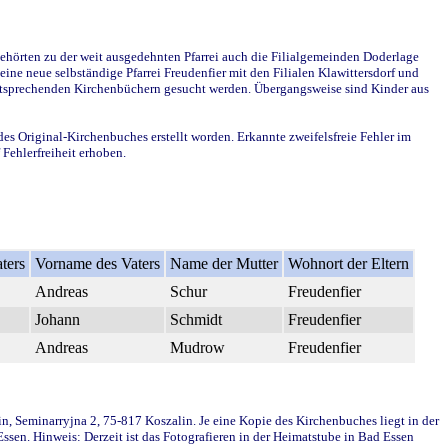
ehörten zu der weit ausgedehnten Pfarrei auch die Filialgemeinden Doderlage
ine neue selbständige Pfarrei Freudenfier mit den Filialen Klawittersdorf und
 entsprechenden Kirchenbüchern gesucht werden. Übergangsweise sind Kinder aus
des Original-Kirchenbuches erstellt worden. Erkannte zweifelsfreie Fehler im
Fehlerfreiheit erhoben.
ters
Vorname des Vaters
Name der Mutter
Wohnort der Eltern
Andreas
Schur
Freudenfier
Johann
Schmidt
Freudenfier
Andreas
Mudrow
Freudenfier
in, Seminarryjna 2, 75-817 Koszalin. Je eine Kopie des Kirchenbuches liegt in der
en. Hinweis: Derzeit ist das Fotografieren in der Heimatstube in Bad Essen