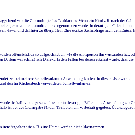
ggebend war die Chronologie des Taufdatums. Wenn ein Kind z.B. nach der Geburt 
rchenpersonal nicht unmittelbar vorgenommen wurde. In derartigen Fällen hat man d
raum davor und dahinter zu überprüfen. Eine exakte Suchabfrage nach dem Datum i
den offensichtlich so aufgeschrieben, wie die Amtsperson ihn verstanden hat, ode
n Dörfern war schließlich Dialekt. In den Fällen bei denen erkannt wurde, dass di
t, wobei mehrere Schreibvarianten Anwendung fanden. In dieser Liste wurde in de
n und den im Kirchenbuch verwendeten Schreibvarianten.
wurde deshalb vorausgesetzt, dass nur in derartigen Fällen eine Abweichung zur O
eshalb ist bei der Ortsangabe für den Taufpaten ein Vorbehalt gegeben. Überwiegen
weitere Angaben wie z. B. eine Heirat, wurden nicht übernommen.