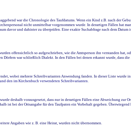
ggebend war die Chronologie des Taufdatums. Wenn ein Kind z.B. nach der Geburt 
rchenpersonal nicht unmittelbar vorgenommen wurde. In derartigen Fällen hat man d
raum davor und dahinter zu überprüfen. Eine exakte Suchabfrage nach dem Datum i
den offensichtlich so aufgeschrieben, wie die Amtsperson ihn verstanden hat, ode
n Dörfern war schließlich Dialekt. In den Fällen bei denen erkannt wurde, dass di
t, wobei mehrere Schreibvarianten Anwendung fanden. In dieser Liste wurde in de
n und den im Kirchenbuch verwendeten Schreibvarianten.
wurde deshalb vorausgesetzt, dass nur in derartigen Fällen eine Abweichung zur O
eshalb ist bei der Ortsangabe für den Taufpaten ein Vorbehalt gegeben. Überwiegen
weitere Angaben wie z. B. eine Heirat, wurden nicht übernommen.