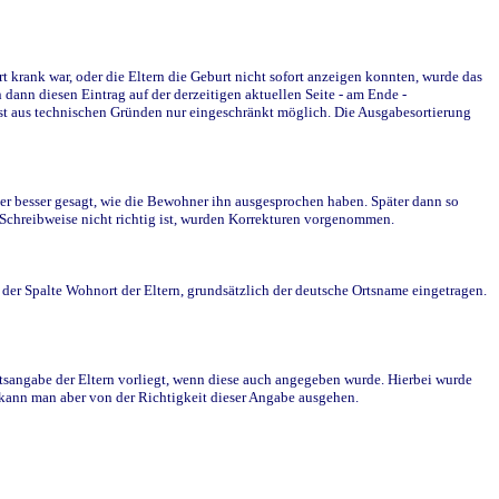
krank war, oder die Eltern die Geburt nicht sofort anzeigen konnten, wurde das
ann diesen Eintrag auf der derzeitigen aktuellen Seite - am Ende -
st aus technischen Gründen nur eingeschränkt möglich. Die Ausgabesortierung
r besser gesagt, wie die Bewohner ihn ausgesprochen haben. Später dann so
e Schreibweise nicht richtig ist, wurden Korrekturen vorgenommen.
r Spalte Wohnort der Eltern, grundsätzlich der deutsche Ortsname eingetragen.
rtsangabe der Eltern vorliegt, wenn diese auch angegeben wurde. Hierbei wurde
d kann man aber von der Richtigkeit dieser Angabe ausgehen.