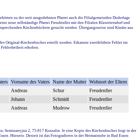
ehörten zu der weit ausgedehnten Pfarrei auch die Filialgemeinden Doderlage
ine neue selbständige Pfarrei Freudenfier mit den Filialen Klawittersdorf und
 entsprechenden Kirchenbüchern gesucht werden. Übergangsweise sind Kinder aus
des Original-Kirchenbuches erstellt worden. Erkannte zweifelsfreie Fehler im
Fehlerfreiheit erhoben.
ters
Vorname des Vaters
Name der Mutter
Wohnort der Eltern
Andreas
Schur
Freudenfier
Johann
Schmidt
Freudenfier
Andreas
Mudrow
Freudenfier
in, Seminarryjna 2, 75-817 Koszalin. Je eine Kopie des Kirchenbuches liegt in der
en. Hinweis: Derzeit ist das Fotografieren in der Heimatstube in Bad Essen