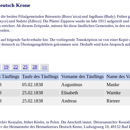
Deutsch Krone
ie beiden Filialgemeinden Briesenitz (Brzez`nica) und Jagdhaus (Budy). Früher g
yce) und Stabitz (Zdbice). Die Pfarrei Zippnow wurde im Jahr 1911 aufgeteilt und e
en errichtet. Ab diesem Zeitpunkt, müssen für diese ländlichen Gemeinden, in den
worden.
 auf folgende Sachverhalte hin: Die vorliegende Transkription ist von einer Kopie 
aber dennoch zu Übertragungsfehlern gekommen sein. Deshalb wird kein Anspruch auf 
19
22
25
28
>>
 Täuflings
Taufe des Täuflings
Vorname des Täuflings
Name des Va
8
05.02.1838
Augustinus
Manke
8
25.02.1838
Elisabeth
Warnke
8
25.02.1838
Andreas
Riemer
iv Koszalin, früher Köslin, in Polen. Die Anschrift lautet: Diözesanarchiv Koszal
v der Heimatstube des Heimatkreises Deutsch Krone, Ludwigsweg 10, 49152 Bad Ess