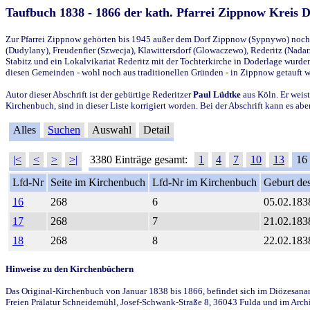
Taufbuch 1838 - 1866 der kath. Pfarrei Zippnow Kreis 
Zur Pfarrei Zippnow gehörten bis 1945 außer dem Dorf Zippnow (Sypnywo) noch d
(Dudylany), Freudenfier (Szwecja), Klawittersdorf (Glowaczewo), Rederitz (Nadarz
Stabitz und ein Lokalvikariat Rederitz mit der Tochterkirche in Doderlage wurd
diesen Gemeinden - wohl noch aus traditionellen Gründen - in Zippnow getauft 
Autor dieser Abschrift ist der gebürtige Rederitzer
Paul Lüdtke
aus Köln. Er weist
Kirchenbuch, sind in dieser Liste korrigiert worden. Bei der Abschrift kann es 
Alles
Suchen
Auswahl
Detail
|<
<
>
>|
3380 Einträge gesamt:
1
4
7
10
13
16
Lfd-Nr
Seite im Kirchenbuch
Lfd-Nr im Kirchenbuch
Geburt des
16
268
6
05.02.183
17
268
7
21.02.183
18
268
8
22.02.183
Hinweise zu den Kirchenbüchern
Das Original-Kirchenbuch von Januar 1838 bis 1866, befindet sich im Diözesanarch
Freien Prälatur Schneidemühl, Josef-Schwank-Straße 8, 36043 Fulda und im Archi