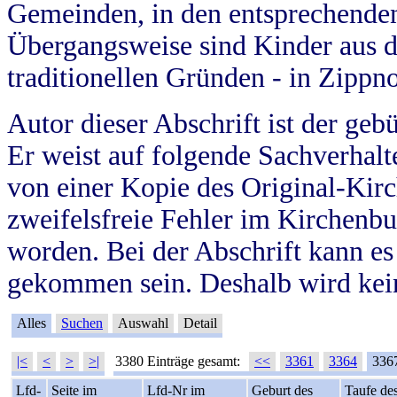
Gemeinden, in den entsprechende
Übergangsweise sind Kinder aus 
traditionellen Gründen - in Zippn
Autor dieser Abschrift ist der geb
Er weist auf folgende Sachverhalte
von einer Kopie des Original-Kirc
zweifelsfreie Fehler im Kirchenbuc
worden. Bei der Abschrift kann e
gekommen sein. Deshalb wird kein
Alles
Suchen
Auswahl
Detail
|<
<
>
>|
3380 Einträge gesamt:
<<
3361
3364
336
Lfd-
Seite im
Lfd-Nr im
Geburt des
Taufe de