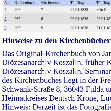
Nr
Kirchenbuch
Kirchenbuch
Täuflings
Täufling
7
267
7
25.01.1838
kein Eint
8
267
8
09.01.1838
23.01.18
9
267
9
28.01.1838
31.01.18
Hinweise zu den Kirchenbücher
Das Original-Kirchenbuch von Jan
Diözesanarchiv Koszalin, früher Kö
Diözesanarchiv Koszalin, Seminar
des Kirchenbuches liegt in der Fr
Schwank-Straße 8, 36043 Fulda u
Heimatkreises Deutsch Krone, Lu
Hinweis: Derzeit ist das Fotograf