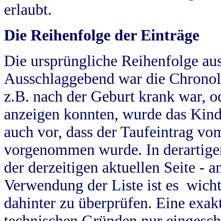
erlaubt.
Die Reihenfolge der Einträge
Die ursprüngliche Reihenfolge au
Ausschlaggebend war die Chronol
z.B. nach der Geburt krank war, od
anzeigen konnten, wurde das Kind
auch vor, dass der Taufeintrag vo
vorgenommen wurde. In derartigen
der derzeitigen aktuellen Seite -
Verwendung der Liste ist es wich
dahinter zu überprüfen. Eine exa
technischen Gründen nur eingesch