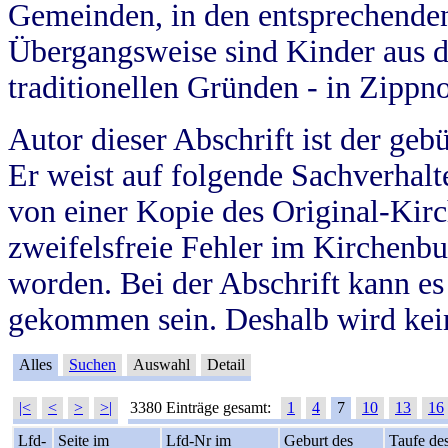
Gemeinden, in den entsprechende
Übergangsweise sind Kinder aus 
traditionellen Gründen - in Zippn
Autor dieser Abschrift ist der geb
Er weist auf folgende Sachverhalte
von einer Kopie des Original-Kirc
zweifelsfreie Fehler im Kirchenbuc
worden. Bei der Abschrift kann e
gekommen sein. Deshalb wird kein
Alles
Suchen
Auswahl
Detail
|<
<
>
>|
3380 Einträge gesamt:
1
4
7
10
13
16
Lfd-
Seite im
Lfd-Nr im
Geburt des
Taufe de