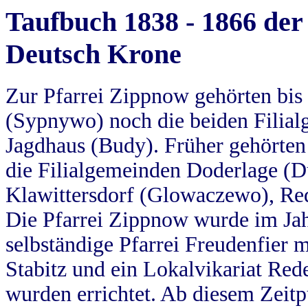
Taufbuch 1838 - 1866 der
Deutsch Krone
Zur Pfarrei Zippnow gehörten bi
(Sypnywo) noch die beiden Filial
Jagdhaus (Budy). Früher gehörten 
die Filialgemeinden Doderlage (D
Klawittersdorf (Glowaczewo), Red
Die Pfarrei Zippnow wurde im Jah
selbständige Pfarrei Freudenfier m
Stabitz und ein Lokalvikariat Red
wurden errichtet. Ab diesem Zeitp