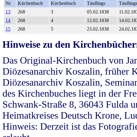
Nr
Kirchenbuch
Kirchenbuch
Täuflings
Täufling
13
268
3
05.02.1838
11.02.18
14
268
4
12.02.1838
14.02.18
15
268
5
23.02.1838
24.02.18
Hinweise zu den Kirchenbücher
Das Original-Kirchenbuch von Jan
Diözesanarchiv Koszalin, früher Kö
Diözesanarchiv Koszalin, Seminar
des Kirchenbuches liegt in der Fr
Schwank-Straße 8, 36043 Fulda u
Heimatkreises Deutsch Krone, Lu
Hinweis: Derzeit ist das Fotograf