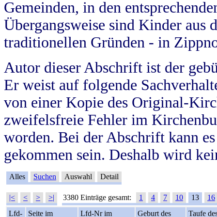
Gemeinden, in den entsprechende
Übergangsweise sind Kinder aus 
traditionellen Gründen - in Zippn
Autor dieser Abschrift ist der geb
Er weist auf folgende Sachverhalte
von einer Kopie des Original-Kirc
zweifelsfreie Fehler im Kirchenbuc
worden. Bei der Abschrift kann e
gekommen sein. Deshalb wird kein
Alles
Suchen
Auswahl
Detail
|<
<
>
>|
3380 Einträge gesamt:
1
4
7
10
13
16
Lfd-
Seite im
Lfd-Nr im
Geburt des
Taufe de