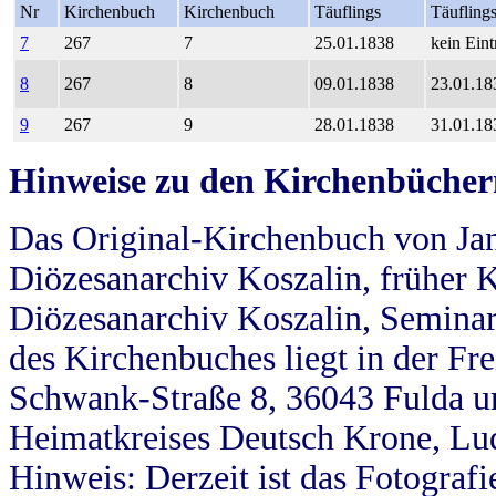
Nr
Kirchenbuch
Kirchenbuch
Täuflings
Täufling
7
267
7
25.01.1838
kein Eint
8
267
8
09.01.1838
23.01.18
9
267
9
28.01.1838
31.01.18
Hinweise zu den Kirchenbücher
Das Original-Kirchenbuch von Jan
Diözesanarchiv Koszalin, früher Kö
Diözesanarchiv Koszalin, Seminar
des Kirchenbuches liegt in der Fr
Schwank-Straße 8, 36043 Fulda u
Heimatkreises Deutsch Krone, Lu
Hinweis: Derzeit ist das Fotograf