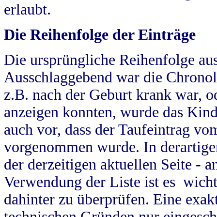
erlaubt.
Die Reihenfolge der Einträge
Die ursprüngliche Reihenfolge au
Ausschlaggebend war die Chronol
z.B. nach der Geburt krank war, od
anzeigen konnten, wurde das Kind
auch vor, dass der Taufeintrag vo
vorgenommen wurde. In derartigen
der derzeitigen aktuellen Seite -
Verwendung der Liste ist es wich
dahinter zu überprüfen. Eine exa
technischen Gründen nur eingesch