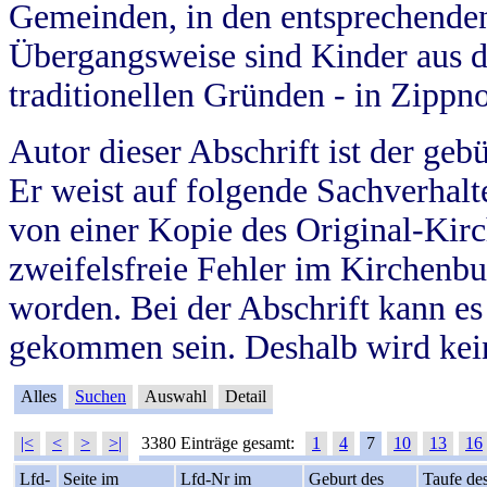
Gemeinden, in den entsprechende
Übergangsweise sind Kinder aus 
traditionellen Gründen - in Zippn
Autor dieser Abschrift ist der geb
Er weist auf folgende Sachverhalte
von einer Kopie des Original-Kirc
zweifelsfreie Fehler im Kirchenbuc
worden. Bei der Abschrift kann e
gekommen sein. Deshalb wird kein
Alles
Suchen
Auswahl
Detail
|<
<
>
>|
3380 Einträge gesamt:
1
4
7
10
13
16
Lfd-
Seite im
Lfd-Nr im
Geburt des
Taufe de