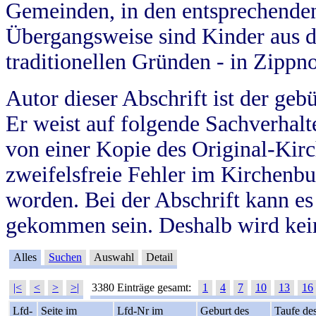
Gemeinden, in den entsprechende
Übergangsweise sind Kinder aus 
traditionellen Gründen - in Zippn
Autor dieser Abschrift ist der geb
Er weist auf folgende Sachverhalte
von einer Kopie des Original-Kirc
zweifelsfreie Fehler im Kirchenbuc
worden. Bei der Abschrift kann e
gekommen sein. Deshalb wird kein
Alles
Suchen
Auswahl
Detail
|<
<
>
>|
3380 Einträge gesamt:
1
4
7
10
13
16
Lfd-
Seite im
Lfd-Nr im
Geburt des
Taufe de