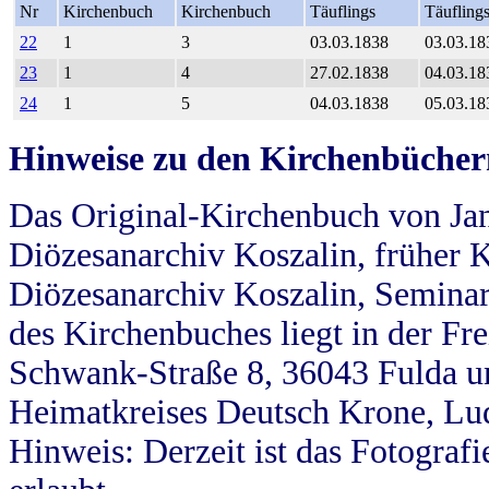
Nr
Kirchenbuch
Kirchenbuch
Täuflings
Täufling
22
1
3
03.03.1838
03.03.18
23
1
4
27.02.1838
04.03.18
24
1
5
04.03.1838
05.03.18
Hinweise zu den Kirchenbücher
Das Original-Kirchenbuch von Jan
Diözesanarchiv Koszalin, früher Kö
Diözesanarchiv Koszalin, Seminar
des Kirchenbuches liegt in der Fr
Schwank-Straße 8, 36043 Fulda u
Heimatkreises Deutsch Krone, Lu
Hinweis: Derzeit ist das Fotograf