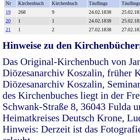
Nr
Kirchenbuch
Kirchenbuch
Täuflings
Täufling
19
268
9
24.02.1838
25.02.18
20
1
1
24.02.1838
25.02.18
21
1
2
27.02.1838
27.02.18
Hinweise zu den Kirchenbücher
Das Original-Kirchenbuch von Jan
Diözesanarchiv Koszalin, früher Kö
Diözesanarchiv Koszalin, Seminar
des Kirchenbuches liegt in der Fr
Schwank-Straße 8, 36043 Fulda u
Heimatkreises Deutsch Krone, Lu
Hinweis: Derzeit ist das Fotograf