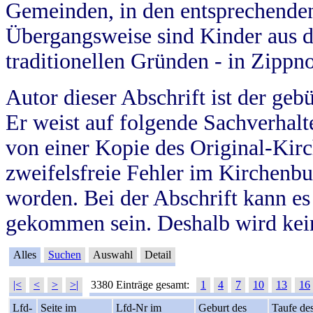
Gemeinden, in den entsprechende
Übergangsweise sind Kinder aus 
traditionellen Gründen - in Zippn
Autor dieser Abschrift ist der geb
Er weist auf folgende Sachverhalte
von einer Kopie des Original-Kirc
zweifelsfreie Fehler im Kirchenbuc
worden. Bei der Abschrift kann e
gekommen sein. Deshalb wird kein
Alles
Suchen
Auswahl
Detail
|<
<
>
>|
3380 Einträge gesamt:
1
4
7
10
13
16
Lfd-
Seite im
Lfd-Nr im
Geburt des
Taufe de