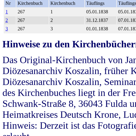
Nr
Kirchenbuch
Kirchenbuch
Täuflings
Täufling
1
267
1
05.01.1838
05.01.18
2
267
2
31.12.1837
07.01.18
3
267
3
01.01.1838
07.01.18
Hinweise zu den Kirchenbücher
Das Original-Kirchenbuch von Jan
Diözesanarchiv Koszalin, früher Kö
Diözesanarchiv Koszalin, Seminar
des Kirchenbuches liegt in der Fr
Schwank-Straße 8, 36043 Fulda u
Heimatkreises Deutsch Krone, Lu
Hinweis: Derzeit ist das Fotograf