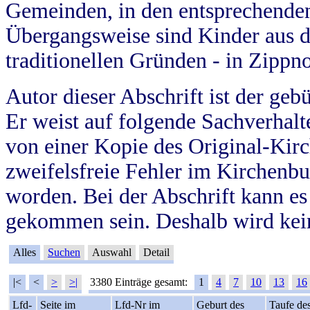
Gemeinden, in den entsprechende
Übergangsweise sind Kinder aus 
traditionellen Gründen - in Zippn
Autor dieser Abschrift ist der geb
Er weist auf folgende Sachverhalte
von einer Kopie des Original-Kirc
zweifelsfreie Fehler im Kirchenbuc
worden. Bei der Abschrift kann e
gekommen sein. Deshalb wird kein
Alles
Suchen
Auswahl
Detail
|<
<
>
>|
3380 Einträge gesamt:
1
4
7
10
13
16
Lfd-
Seite im
Lfd-Nr im
Geburt des
Taufe de